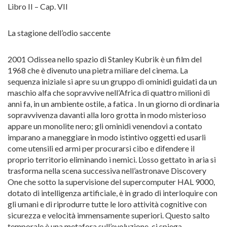
Libro II – Cap. VII
La stagione dell’odio saccente
2001 Odissea nello spazio di Stanley Kubrik è un film del
1968 che è divenuto una pietra miliare del cinema. La
sequenza iniziale si apre su un gruppo di ominidi guidati da un
maschio alfa che sopravvive nell’Africa di quattro milioni di
anni fa, in un ambiente ostile, a fatica . In un giorno di ordinaria
sopravvivenza davanti alla loro grotta in modo misterioso
appare un monolite nero; gli ominidi venendovi a contato
imparano a maneggiare in modo istintivo oggetti ed usarli
come utensili ed armi per procurarsi cibo e difendere il
proprio territorio eliminando i nemici. L’osso gettato in aria si
trasforma nella scena successiva nell’astronave Discovery
One che sotto la supervisione del supercomputer HAL 9000,
dotato di intelligenza artificiale, è in grado di interloquire con
gli umani e di riprodurre tutte le loro attività cognitive con
sicurezza e velocità immensamente superiori. Questo salto
temporale è una metafora sull’evoluzione, ci spiega