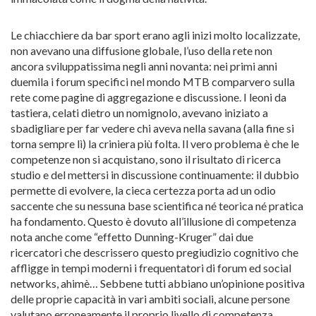
Le chiacchiere da bar sport erano agli inizi molto localizzate,
non avevano una diffusione globale, l’uso della rete non
ancora sviluppatissima negli anni novanta: nei primi anni
duemila i forum specifici nel mondo MTB comparvero sulla
rete come pagine di aggregazione e discussione. I leoni da
tastiera, celati dietro un nomignolo, avevano iniziato a
sbadigliare per far vedere chi aveva nella savana (alla fine si
torna sempre lì) la criniera più folta. Il vero problema è che le
competenze non si acquistano, sono il risultato di ricerca
studio e del mettersi in discussione continuamente: il dubbio
permette di evolvere, la cieca certezza porta ad un odio
saccente che su nessuna base scientifica né teorica né pratica
ha fondamento. Questo è dovuto all’illusione di competenza
nota anche come “effetto Dunning-Kruger” dai due
ricercatori che descrissero questo pregiudizio cognitivo che
affligge in tempi moderni i frequentatori di forum ed social
networks, ahimè… Sebbene tutti abbiano un’opinione positiva
delle proprie capacità in vari ambiti sociali, alcune persone
valutano erroneamente il proprio livello di competenza,