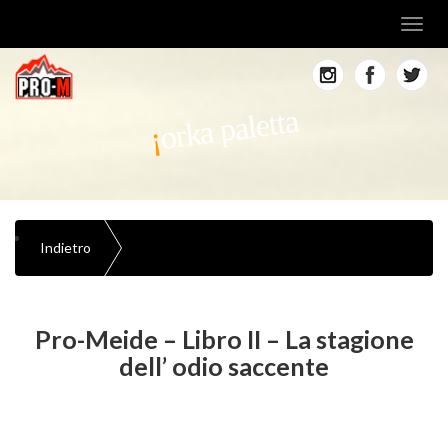
Toggl
navig
orka paletta
Indietro
Pro-Meide – Libro II – La stagione
dell’ odio saccente