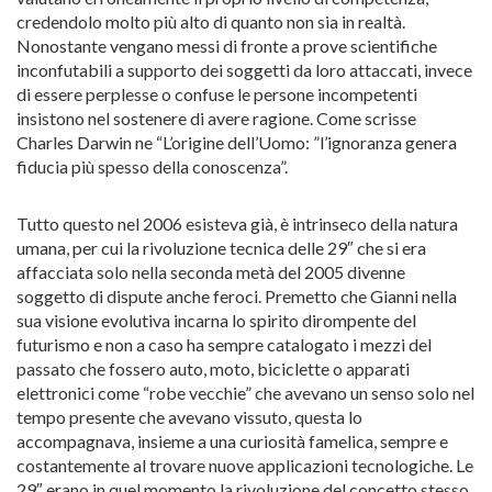
credendolo molto più alto di quanto non sia in realtà.
Nonostante vengano messi di fronte a prove scientifiche
inconfutabili a supporto dei soggetti da loro attaccati, invece
di essere perplesse o confuse le persone incompetenti
insistono nel sostenere di avere ragione. Come scrisse
Charles Darwin ne “L’origine dell’Uomo: ”l’ignoranza genera
fiducia più spesso della conoscenza”.
Tutto questo nel 2006 esisteva già, è intrinseco della natura
umana, per cui la rivoluzione tecnica delle 29″ che si era
affacciata solo nella seconda metà del 2005 divenne
soggetto di dispute anche feroci. Premetto che Gianni nella
sua visione evolutiva incarna lo spirito dirompente del
futurismo e non a caso ha sempre catalogato i mezzi del
passato che fossero auto, moto, biciclette o apparati
elettronici come “robe vecchie” che avevano un senso solo nel
tempo presente che avevano vissuto, questa lo
accompagnava, insieme a una curiosità famelica, sempre e
costantemente al trovare nuove applicazioni tecnologiche. Le
29″ erano in quel momento la rivoluzione del concetto stesso