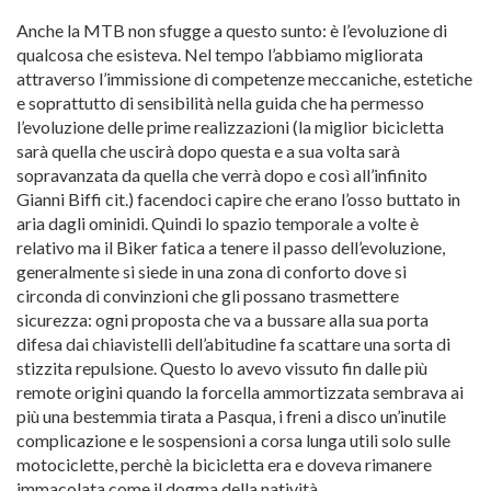
Anche la MTB non sfugge a questo sunto: è l’evoluzione di
qualcosa che esisteva. Nel tempo l’abbiamo migliorata
attraverso l’immissione di competenze meccaniche, estetiche
e soprattutto di sensibilità nella guida che ha permesso
l’evoluzione delle prime realizzazioni (la miglior bicicletta
sarà quella che uscirà dopo questa e a sua volta sarà
sopravanzata da quella che verrà dopo e così all’infinito
Gianni Biffi cit.) facendoci capire che erano l’osso buttato in
aria dagli ominidi. Quindi lo spazio temporale a volte è
relativo ma il Biker fatica a tenere il passo dell’evoluzione,
generalmente si siede in una zona di conforto dove si
circonda di convinzioni che gli possano trasmettere
sicurezza: ogni proposta che va a bussare alla sua porta
difesa dai chiavistelli dell’abitudine fa scattare una sorta di
stizzita repulsione. Questo lo avevo vissuto fin dalle più
remote origini quando la forcella ammortizzata sembrava ai
più una bestemmia tirata a Pasqua, i freni a disco un’inutile
complicazione e le sospensioni a corsa lunga utili solo sulle
motociclette, perchè la bicicletta era e doveva rimanere
immacolata come il dogma della natività.