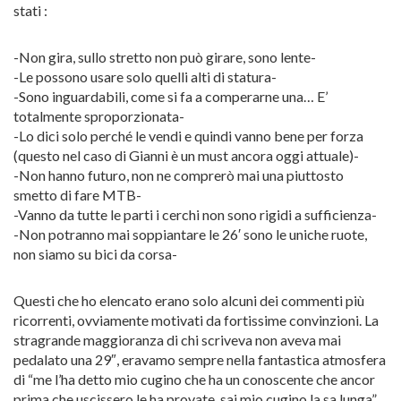
stati :
-Non gira, sullo stretto non può girare, sono lente-
-Le possono usare solo quelli alti di statura-
-Sono inguardabili, come si fa a comperarne una… E’
totalmente sproporzionata-
-Lo dici solo perché le vendi e quindi vanno bene per forza
(questo nel caso di Gianni è un must ancora oggi attuale)-
-Non hanno futuro, non ne comprerò mai una piuttosto
smetto di fare MTB-
-Vanno da tutte le parti i cerchi non sono rigidi a sufficienza-
-Non potranno mai soppiantare le 26′ sono le uniche ruote,
non siamo su bici da corsa-
Questi che ho elencato erano solo alcuni dei commenti più
ricorrenti, ovviamente motivati da fortissime convinzioni. La
stragrande maggioranza di chi scriveva non aveva mai
pedalato una 29″, eravamo sempre nella fantastica atmosfera
di “me l’ha detto mio cugino che ha un conoscente che ancor
prima che uscissero le ha provate, sai mio cugino la sa lunga”