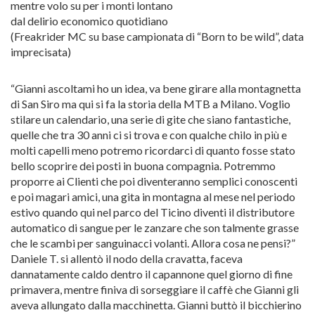
mentre volo su per i monti lontano
dal delirio economico quotidiano
(Freakrider MC su base campionata di “Born to be wild”, data
imprecisata)
“Gianni ascoltami ho un idea, va bene girare alla montagnetta
di San Siro ma qui si fa la storia della MTB a Milano. Voglio
stilare un calendario, una serie di gite che siano fantastiche,
quelle che tra 30 anni ci si trova e con qualche chilo in più e
molti capelli meno potremo ricordarci di quanto fosse stato
bello scoprire dei posti in buona compagnia. Potremmo
proporre ai Clienti che poi diventeranno semplici conoscenti
e poi magari amici, una gita in montagna al mese nel periodo
estivo quando qui nel parco del Ticino diventi il distributore
automatico di sangue per le zanzare che son talmente grasse
che le scambi per sanguinacci volanti. Allora cosa ne pensi?”
Daniele T. si allentò il nodo della cravatta, faceva
dannatamente caldo dentro il capannone quel giorno di fine
primavera, mentre finiva di sorseggiare il caffè che Gianni gli
aveva allungato dalla macchinetta. Gianni buttò il bicchierino