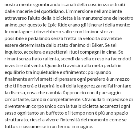
nostra mente sgombrando i canali della coscienza ostruiti
dalle macerie del quotidiano. L’immersione nell’ambiente
attraverso l’aiuto della bicicletta è la manutenzione del nostro
animo, per questo le Epic Ride erano gli itinerari della mente:
le montagne si dovrebbero salire con il minor sforzo
possibile e pedalando senza fretta, la velocità dovrebbe
essere determinata dallo stato d’animo di Biker. Se sei
inquieto, accelera e aspetterai i tuoi compagni in cima. Se
rimani senza fiato rallenta, scendi da sella e respira facendoti
investire dal vento. Quando ti avvicini alla meta pedali in
equilibrio tra inquietudine e sfinimento: poi quando
finalmente arrivi smetti di pensare ogni pensiero è un mezzo
che ti libererà e ti aprirà le ali della leggerezza nell’affrontare
la discesa, cosa che cambia l’approccio con il paesaggio
circostante, cambia completamente. Ora nulla ti impedisce di
diventare un corpo unico con la tua bicicletta accarezzi ogni
sasso ogni tanto un buffetto e il tempo non è più uno spazio
strutturato, riesci a vivere l’intensità del momento come se
tutto si riassumesse in un fermo immagine.