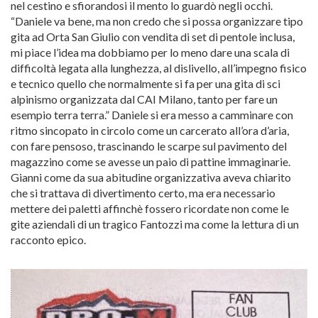
nel cestino e sfiorandosi il mento lo guardò negli occhi.
“Daniele va bene, ma non credo che si possa organizzare tipo
gita ad Orta San Giulio con vendita di set di pentole inclusa,
mi piace l’idea ma dobbiamo per lo meno dare una scala di
difficoltà legata alla lunghezza, al dislivello, all’impegno fisico
e tecnico quello che normalmente si fa per una gita di sci
alpinismo organizzata dal CAI Milano, tanto per fare un
esempio terra terra.” Daniele si era messo a camminare con
ritmo sincopato in circolo come un carcerato all’ora d’aria,
con fare pensoso, trascinando le scarpe sul pavimento del
magazzino come se avesse un paio di pattine immaginarie.
Gianni come da sua abitudine organizzativa aveva chiarito
che si trattava di divertimento certo, ma era necessario
mettere dei paletti affinchè fossero ricordate non come le
gite aziendali di un tragico Fantozzi ma come la lettura di un
racconto epico.