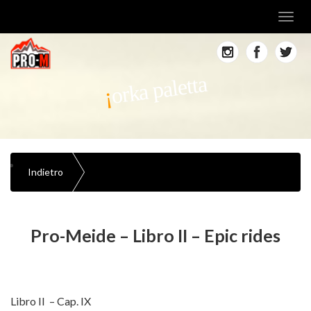
Toggl
navig
orka paletta
Indietro
Pro-Meide – Libro II – Epic rides
Libro II – Cap. IX