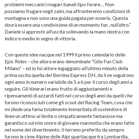
problemi meccanici magari banali tipo forare… Non
possiamo frugare negli zaini, ma affronteremo condizioni di
montagna e non sono una guida pagata per esserlo. Questa
dovrà essere una condivisione di un momento fun , null’altro.”
Daniele si apprestò all’uscita sollevando la mano destra con
indice e medio in segno di vittoria.
Con queste idee nacque nel 1999 il primo calendario delle
Epic Rides – che allora erano denominate “Gite Fun Club
Milano” – ed io fui attore ingaggiato all’ultimo minuto della
prima uscita quella del Bernina Express DH, da lì ne seguirono
ogni anno in numero variabile da 5 a 6 per il corso degli anni a
seguire. Gli itinerari erano frutto di aggiustamenti e
ripensamenti di azzardi fatti nel corso degli anni da quelli che
furono riconosciuti come gli scout del Racing Team, cosa che
mi diede una fama totalmente immeritata di sostenitore di
linee un attimo al limite o simpaticamente fantasiose ma
garantisco sul mio onore di giovane marmotta che erano fatte
nel nome del divertimento. Il terreno preferito da sempre
furono le cime Alpine delle Alpi spartiacque tra Lombardia,