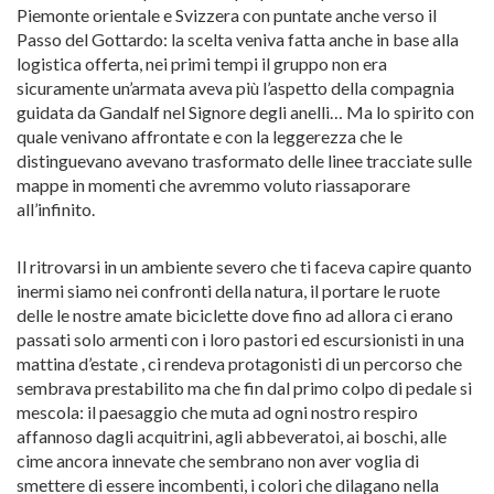
Piemonte orientale e Svizzera con puntate anche verso il
Passo del Gottardo: la scelta veniva fatta anche in base alla
logistica offerta, nei primi tempi il gruppo non era
sicuramente un’armata aveva più l’aspetto della compagnia
guidata da Gandalf nel Signore degli anelli… Ma lo spirito con
quale venivano affrontate e con la leggerezza che le
distinguevano avevano trasformato delle linee tracciate sulle
mappe in momenti che avremmo voluto riassaporare
all’infinito.
Il ritrovarsi in un ambiente severo che ti faceva capire quanto
inermi siamo nei confronti della natura, il portare le ruote
delle le nostre amate biciclette dove fino ad allora ci erano
passati solo armenti con i loro pastori ed escursionisti in una
mattina d’estate , ci rendeva protagonisti di un percorso che
sembrava prestabilito ma che fin dal primo colpo di pedale si
mescola: il paesaggio che muta ad ogni nostro respiro
affannoso dagli acquitrini, agli abbeveratoi, ai boschi, alle
cime ancora innevate che sembrano non aver voglia di
smettere di essere incombenti, i colori che dilagano nella