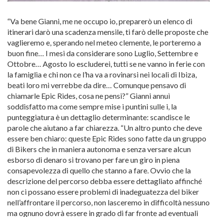
“Va bene Gianni, me ne occupo io, preparerò un elenco di
itinerari darò una scadenza mensile, ti farò delle proposte che
vaglieremo e, sperando nel meteo clemente, le porteremo a
buon fine… I mesi da considerare sono Luglio, Settembre e
Ottobre… Agosto lo escluderei, tutti se ne vanno in ferie con
la famiglia e chi non ce l’ha va a rovinarsi nei locali di Ibiza,
beati loro mi verrebbe da dire… Comunque pensavo di
chiamarle Epic Rides, cosa ne pensi?” Gianni annuì
soddisfatto ma come sempre mise i puntini sulle i, la
punteggiatura è un dettaglio determinante: scandisce le
parole che aiutano a far chiarezza. “Un altro punto che deve
essere ben chiaro: queste Epic Rides sono fatte da un gruppo
di Bikers che in maniera autonoma e senza versare alcun
esborso di denaro si trovano per fare un giro in piena
consapevolezza di quello che stanno a fare. Ovvio che la
descrizione del percorso debba essere dettagliato affinché
non ci possano essere problemi di inadeguatezza del biker
nell’affrontare il percorso, non lasceremo in difficoltà nessuno
ma ognuno dovrà essere in grado di far fronte ad eventuali