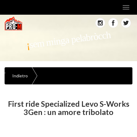
Toggl
navig
sem minga pelabròcch
Indietro
First ride Specialized Levo S-Works
3Gen : un amore tribolato