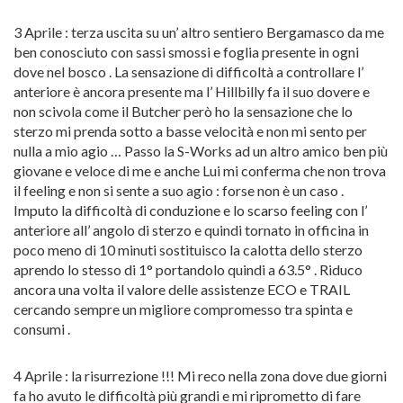
3 Aprile : terza uscita su un’ altro sentiero Bergamasco da me
ben conosciuto con sassi smossi e foglia presente in ogni
dove nel bosco . La sensazione di difficoltà a controllare l’
anteriore è ancora presente ma l’ Hillbilly fa il suo dovere e
non scivola come il Butcher però ho la sensazione che lo
sterzo mi prenda sotto a basse velocità e non mi sento per
nulla a mio agio … Passo la S-Works ad un altro amico ben più
giovane e veloce di me e anche Lui mi conferma che non trova
il feeling e non si sente a suo agio : forse non è un caso .
Imputo la difficoltà di conduzione e lo scarso feeling con l’
anteriore all’ angolo di sterzo e quindi tornato in officina in
poco meno di 10 minuti sostituisco la calotta dello sterzo
aprendo lo stesso di 1° portandolo quindi a 63.5° . Riduco
ancora una volta il valore delle assistenze ECO e TRAIL
cercando sempre un migliore compromesso tra spinta e
consumi .
4 Aprile : la risurrezione !!! Mi reco nella zona dove due giorni
fa ho avuto le difficoltà più grandi e mi riprometto di fare