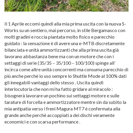
Il 1 Aprile eccomi quindi alla mia prima uscita con la nuova S-
Works su un sentiero, mai percorso, in stile Bergamasco con
molti gradini e roccia piantata molto fisico e parecchio
guidato : la sensazione è di avere una e-MTB discretamente
bilanciata e unità ammortizzanti che alla prima uscita già
lavorano abbastanza bene ma con un motore che con i
settaggi di serie (35/35 – 35/100 – 100/100) spinge all’
incirca come altre unità concorrenti ma consuma parecchio di
più anche perchè io uso sempre lo Shuttle Mode al 100% dati
gli innegabili vantaggi dello stesso . Uscita quindi
interlocutoria che non mi ha fatto gridare al miracolo :
bisognerà lavorare un pochino sui settaggi motore e sulle
tarature di forcella e ammortizzatore mentre sin da subito la
mia antipatia verso i freni Magura MT7 è confermata alla
grande anche perchè accoppiati a dei dischi veramente
economici e con scarsa performance .