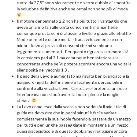
ruote da 27,5″ sono sicuramente e senza dubbio di smentita
la soluzione definitiva anche se ormai non sono più di moda
Il motore denominato 2.2 non ha più tutto il vantaggio che
aveva un anno fa sulle unità concorrenti ma mantiene
comunque prestazioni di altissimo livello e grazie allo Shuttle
Mode permette di fare molta strada velocemente e con
minor sforzo al prezzo di consumi che mi sembrano
leggermente aumentati . Per quanto riguarda la rumorosità
lo considero pari al 2.1 ma comunque ben inferiore alla
concorrenza anche se Vi potete scordare ancora una volta la
silenziosità del vecchio 1.3 .
Il peso della Levo è aumentato ma risulta ben bilanciato e la
maggiore rigidità dell’ insieme è facilmente percepibile in
confronto alla vecchia Levo . Certo avrei preferito un peso
inferiore ma non si può avere la botte piena e la moglie
ubriaca
La Levo come esce dalla scatola non soddisfa il mio stile di
guida ma devo dire che in pochi minuti è facile variare
completamente la sua indole facendola passare da un mezzo
per tutti e per lunghe passeggiate in montagna a un mezzo
quasi discesistico e di questo dobbiamo ringraziare ancora