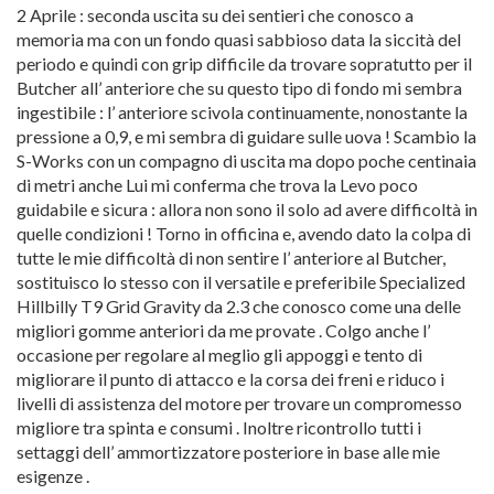
2 Aprile : seconda uscita su dei sentieri che conosco a
memoria ma con un fondo quasi sabbioso data la siccità del
periodo e quindi con grip difficile da trovare sopratutto per il
Butcher all’ anteriore che su questo tipo di fondo mi sembra
ingestibile : l’ anteriore scivola continuamente, nonostante la
pressione a 0,9, e mi sembra di guidare sulle uova ! Scambio la
S-Works con un compagno di uscita ma dopo poche centinaia
di metri anche Lui mi conferma che trova la Levo poco
guidabile e sicura : allora non sono il solo ad avere difficoltà in
quelle condizioni ! Torno in officina e, avendo dato la colpa di
tutte le mie difficoltà di non sentire l’ anteriore al Butcher,
sostituisco lo stesso con il versatile e preferibile Specialized
Hillbilly T9 Grid Gravity da 2.3 che conosco come una delle
migliori gomme anteriori da me provate . Colgo anche l’
occasione per regolare al meglio gli appoggi e tento di
migliorare il punto di attacco e la corsa dei freni e riduco i
livelli di assistenza del motore per trovare un compromesso
migliore tra spinta e consumi . Inoltre ricontrollo tutti i
settaggi dell’ ammortizzatore posteriore in base alle mie
esigenze .