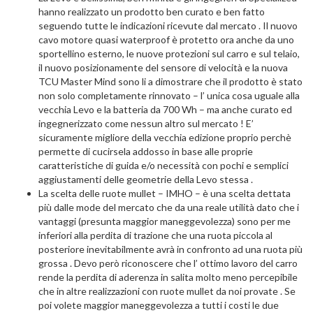
hanno realizzato un prodotto ben curato e ben fatto
seguendo tutte le indicazioni ricevute dal mercato . Il nuovo
cavo motore quasi waterproof è protetto ora anche da uno
sportellino esterno, le nuove protezioni sul carro e sul telaio,
il nuovo posizionamente del sensore di velocità e la nuova
TCU Master Mind sono li a dimostrare che il prodotto è stato
non solo completamente rinnovato – l’ unica cosa uguale alla
vecchia Levo e la batteria da 700 Wh – ma anche curato ed
ingegnerizzato come nessun altro sul mercato ! E’
sicuramente migliore della vecchia edizione proprio perchè
permette di cucirsela addosso in base alle proprie
caratteristiche di guida e/o necessità con pochi e semplici
aggiustamenti delle geometrie della Levo stessa .
La scelta delle ruote mullet – IMHO – è una scelta dettata
più dalle mode del mercato che da una reale utilità dato che i
vantaggi (presunta maggior maneggevolezza) sono per me
inferiori alla perdita di trazione che una ruota piccola al
posteriore inevitabilmente avrà in confronto ad una ruota più
grossa . Devo però riconoscere che l’ ottimo lavoro del carro
rende la perdita di aderenza in salita molto meno percepibile
che in altre realizzazioni con ruote mullet da noi provate . Se
poi volete maggior maneggevolezza a tutti i costi le due