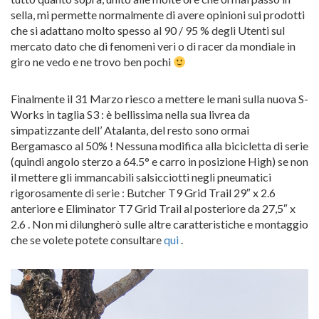
sella, mi permette normalmente di avere opinioni sui prodotti
che si adattano molto spesso al 90 / 95 % degli Utenti sul
mercato dato che di fenomeni veri o di racer da mondiale in
giro ne vedo e ne trovo ben pochi
Finalmente il 31 Marzo riesco a mettere le mani sulla nuova S-
Works in taglia S3 : è bellissima nella sua livrea da
simpatizzante dell’ Atalanta, del resto sono ormai
Bergamasco al 50% ! Nessuna modifica alla bicicletta di serie
(quindi angolo sterzo a 64.5° e carro in posizione High) se non
il mettere gli immancabili salsicciotti negli pneumatici
rigorosamente di serie : Butcher T9 Grid Trail 29″ x 2.6
anteriore e Eliminator T7 Grid Trail al posteriore da 27,5″ x
2.6 . Non mi dilungherò sulle altre caratteristiche e montaggio
che se volete potete consultare
qui
.