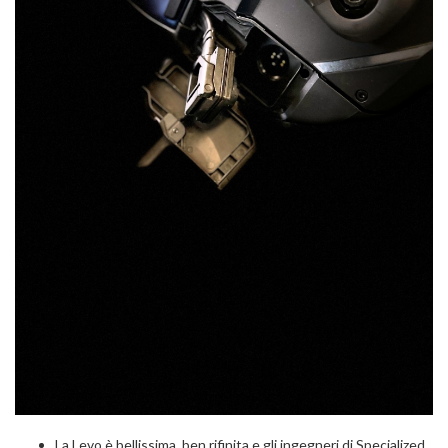
La Levo è bellissima, ben rifinita e gli ingegneri di Specialized