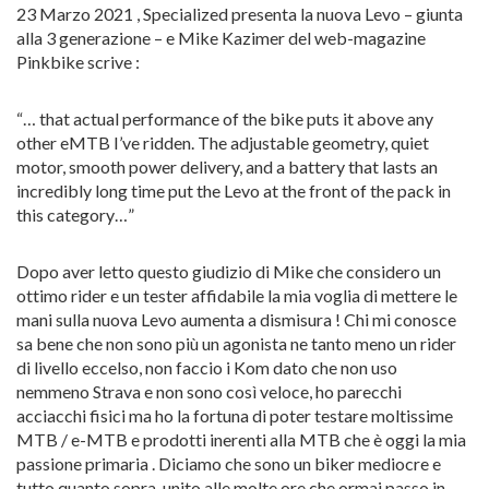
23 Marzo 2021 , Specialized presenta la nuova Levo – giunta
alla 3 generazione – e Mike Kazimer del web-magazine
Pinkbike scrive :
“… that actual performance of the bike puts it above any
other eMTB I’ve ridden. The adjustable geometry, quiet
motor, smooth power delivery, and a battery that lasts an
incredibly long time put the Levo at the front of the pack in
this category…”
Dopo aver letto questo giudizio di Mike che considero un
ottimo rider e un tester affidabile la mia voglia di mettere le
mani sulla nuova Levo aumenta a dismisura ! Chi mi conosce
sa bene che non sono più un agonista ne tanto meno un rider
di livello eccelso, non faccio i Kom dato che non uso
nemmeno Strava e non sono così veloce, ho parecchi
acciacchi fisici ma ho la fortuna di poter testare moltissime
MTB / e-MTB e prodotti inerenti alla MTB che è oggi la mia
passione primaria . Diciamo che sono un biker mediocre e
tutto quanto sopra, unito alle molte ore che ormai passo in