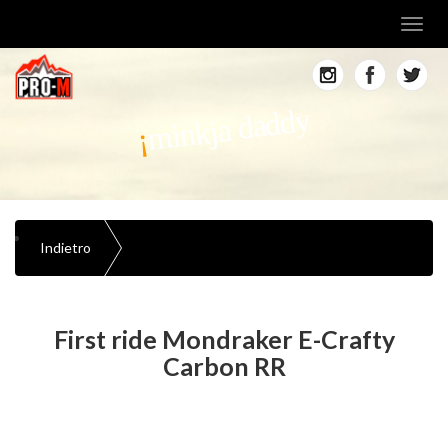
Toggl
navig
minkja daddy
Indietro
First ride Mondraker E-Crafty
Carbon RR