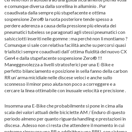
e comunque diversa dalla sorellina in alluminio . Pur
coaudivata dalla sempre più stupefacente e ottima
sospensione Zero® la ruota posteriore tende spesso a
perdere aderenza a causa della pressione più elevata dei
pneumatici tubeless se paragonati agli stessi pneumatici con
salsicciotti inseriti nelle gomme : ma perchè non li montiamo ?
Comunque si sale con relativa facilità anche su percorsi quasi
trialistici sempre coaudivati dall’ ottima fluidità del nuovo CX
Gen4 e dalla stupefacente sospensione Zero® !!!
Maneggevolezza a livelli stratosferici per una E-Bike e
perfetto bilanciamento e posizione in sella fanno della carbon
RR un’ arma micidiale nelle discese veloci e anche sullo
sconnesso il minor peso aiuta non poco a correggere e a
cercare la linea ottimabile con inusuale velocità e precisione .
Insomma una E-Bike che probabilmente si pone in cima alla
scala dei valori attuali delle biciclette AM / Enduro di questo
periodo almeno per quanto riguarda handling e prestazioni in
discesa . Adesso non ci resta che attendere il momento in cui
potremo riprovare una RR o addirittura una RRSL con sistema