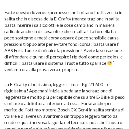
Fatte questo doverose premesse che limitano l’ utilizzo sia in
salita che in discesa della E-Crafty (manca trazione in salita :
basta inserire i salsicciotti e le cose cambiano in maniera
radicale anche in discesa oltre che in salita ! La forcella ha
poco sostegno a metà corsa oppure è poco sensibile causa
pressioni troppo alte per evitare fondi corsa : basta usare l’
ABS Fork Tune e diminuire la pressione ! Avete la sensazione
di affondare e quindi di percepire i ripidoni come pericolosi e
difficili : basta usare il sistema Trust e tutto sparisce
)
veniamo ora alla prova vera e propria .
La E-Crafty è bellissima, leggerissima – Kg. 21,600 – e
rigidissima ! Appena si inizia a pedalare la sensazione di
leggerezza è molto più percepibile che su altre E-Bike di peso
similare o addirittura inferiore ad essa . Forse anche per
merito dell’ ottimo motore Bosch CX Gen4 in salita sembra di
volare e di avere un’ avantreno sin troppo leggero tanto da
rendere quasi nervosa la guida nel tecnico sino a che il nostro
cervello non si abituerà ad una guida sicuramente più nervosa