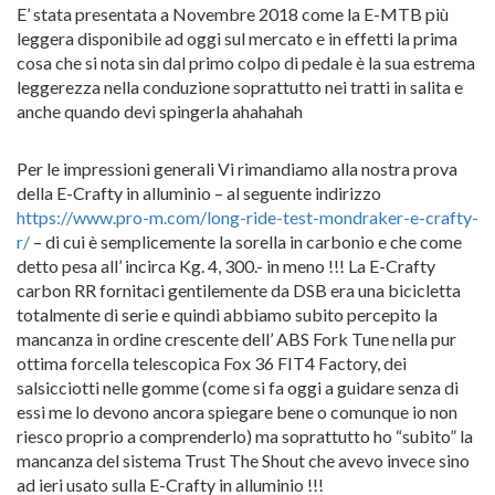
E’ stata presentata a Novembre 2018 come la E-MTB più
leggera disponibile ad oggi sul mercato e in effetti la prima
cosa che si nota sin dal primo colpo di pedale è la sua estrema
leggerezza nella conduzione soprattutto nei tratti in salita e
anche quando devi spingerla ahahahah
Per le impressioni generali Vi rimandiamo alla nostra prova
della E-Crafty in alluminio – al seguente indirizzo
https://www.pro-m.com/long-ride-test-mondraker-e-crafty-
r/
– di cui è semplicemente la sorella in carbonio e che come
detto pesa all’ incirca Kg. 4, 300.- in meno !!! La E-Crafty
carbon RR fornitaci gentilemente da DSB era una bicicletta
totalmente di serie e quindi abbiamo subito percepito la
mancanza in ordine crescente dell’ ABS Fork Tune nella pur
ottima forcella telescopica Fox 36 FIT4 Factory, dei
salsicciotti nelle gomme (come si fa oggi a guidare senza di
essi me lo devono ancora spiegare bene o comunque io non
riesco proprio a comprenderlo) ma soprattutto ho “subito” la
mancanza del sistema Trust The Shout che avevo invece sino
ad ieri usato sulla E-Crafty in alluminio !!!