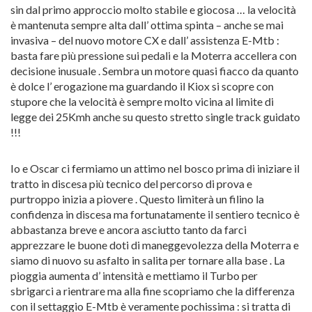
sin dal primo approccio molto stabile e giocosa … la velocità
è mantenuta sempre alta dall’ ottima spinta – anche se mai
invasiva – del nuovo motore CX e dall’ assistenza E-Mtb :
basta fare più pressione sui pedali e la Moterra accellera con
decisione inusuale . Sembra un motore quasi fiacco da quanto
è dolce l’ erogazione ma guardando il Kiox si scopre con
stupore che la velocità è sempre molto vicina al limite di
legge dei 25Kmh anche su questo stretto single track guidato
!!!
Io e Oscar ci fermiamo un attimo nel bosco prima di iniziare il
tratto in discesa più tecnico del percorso di prova e
purtroppo inizia a piovere . Questo limiterà un filino la
confidenza in discesa ma fortunatamente il sentiero tecnico è
abbastanza breve e ancora asciutto tanto da farci
apprezzare le buone doti di maneggevolezza della Moterra e
siamo di nuovo su asfalto in salita per tornare alla base . La
pioggia aumenta d’ intensità e mettiamo il Turbo per
sbrigarci a rientrare ma alla fine scopriamo che la differenza
con il settaggio E-Mtb è veramente pochissima : si tratta di