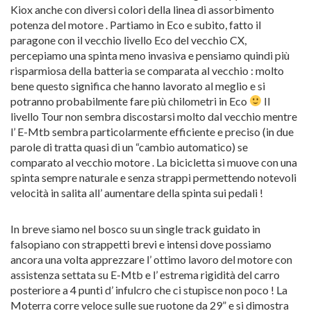
Kiox anche con diversi colori della linea di assorbimento
potenza del motore . Partiamo in Eco e subito, fatto il
paragone con il vecchio livello Eco del vecchio CX,
percepiamo una spinta meno invasiva e pensiamo quindi più
risparmiosa della batteria se comparata al vecchio : molto
bene questo significa che hanno lavorato al meglio e si
potranno probabilmente fare più chilometri in Eco
Il
livello Tour non sembra discostarsi molto dal vecchio mentre
l’ E-Mtb sembra particolarmente efficiente e preciso (in due
parole di tratta quasi di un “cambio automatico) se
comparato al vecchio motore . La bicicletta si muove con una
spinta sempre naturale e senza strappi permettendo notevoli
velocità in salita all’ aumentare della spinta sui pedali !
In breve siamo nel bosco su un single track guidato in
falsopiano con strappetti brevi e intensi dove possiamo
ancora una volta apprezzare l’ ottimo lavoro del motore con
assistenza settata su E-Mtb e l’ estrema rigidità del carro
posteriore a 4 punti d’ infulcro che ci stupisce non poco ! La
Moterra corre veloce sulle sue ruotone da 29” e si dimostra