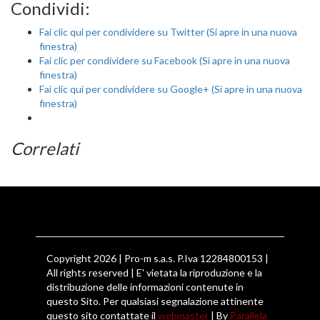
Condividi:
Fai clic qui per condividere su Twitter (Si apre in una nuova
finestra)
Fai clic per condividere su Facebook (Si apre in una nuova
finestra)
Fai clic qui per condividere su Google+ (Si apre in una nuova
finestra)
Correlati
Copyright 2026 | Pro-m s.a.s. P.Iva 12284800153 |
All rights reserved | E' vietata la riproduzione e la
distribuzione delle informazioni contenute in
questo Sito. Per qualsiasi segnalazione attinente
questo sito contattate il
webmaster
| By
Parallela