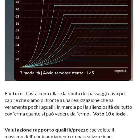
Finiture :
basta controllare la bontà dei passaggi cavo per
capire che siamo di fronte a una realizzazione che ha
veramente pochi uguali ! In marcia poi la silenziosità del tutto
conferma quanto si può vedere da fermo .
Voto 10 e lode .
Valutazione rapporto qualità/prezzo :
se volete il
massimo dell’ equipaggiamento e una realizzazione