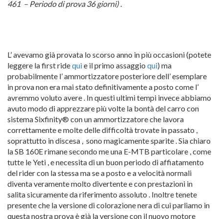
461 – Periodo di prova 36 giorni) .
L’ avevamo già provata lo scorso anno in più occasioni (potete
leggere la first ride
qui
e il primo assaggio
qui
) ma
probabilmente l’ ammortizzatore posteriore dell’ esemplare
in prova non era mai stato definitivamente a posto come l’
avremmo voluto avere . In questi ultimi tempi invece abbiamo
avuto modo di apprezzare più volte la bontà del carro con
sistema Sixfinity® con un ammortizzatore che lavora
correttamente e molte delle difficoltà trovate in passato ,
soprattutto in discesa , sono magicamente sparite . Sia chiaro
la SB 160E rimane secondo me una E-MTB particolare , come
tutte le Yeti , e necessita di un buon periodo di affiatamento
del rider con la stessa ma se a posto e a velocità normali
diventa veramente molto divertente e con prestazioni in
salita sicuramente da riferimento assoluto . Inoltre tenete
presente che la versione di colorazione nera di cui parliamo in
questa nostra prova è già la versione con il nuovo motore