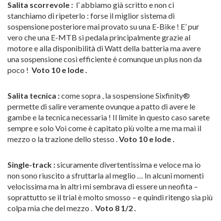
Salita scorrevole :
l’ abbiamo già scritto e non ci
stanchiamo di ripeterlo : forse il miglior sistema di
sospensione posteriore mai provato su una E-Bike ! E’ pur
vero che una E-MTB si pedala principalmente grazie al
motore e alla disponibilità di Watt della batteria ma avere
una sospensione così efficiente è comunque un plus non da
poco !
Voto 10 e lode .
Salita tecnica :
come sopra , la sospensione Sixfinity®
permette di salire veramente ovunque a patto di avere le
gambe e la tecnica necessaria ! Il limite in questo caso sarete
sempre e solo Voi come è capitato più volte a me ma mai il
mezzo o la trazione dello stesso .
Voto 10 e lode .
Single-track :
sicuramente divertentissima e veloce ma io
non sono riuscito a sfruttarla al meglio … In alcuni momenti
velocissima ma in altri mi sembrava di essere un neofita –
soprattutto se il trial è molto smosso – e quindi ritengo sia più
colpa mia che del mezzo .
Voto 8 1/2 .