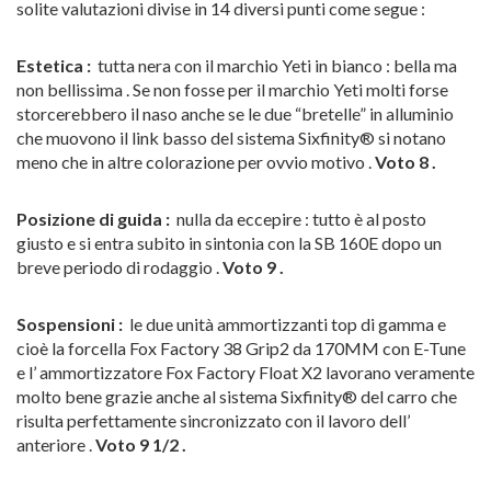
solite valutazioni divise in 14 diversi punti come segue :
Estetica :
tutta nera con il marchio Yeti in bianco : bella ma
non bellissima . Se non fosse per il marchio Yeti molti forse
storcerebbero il naso anche se le due “bretelle” in alluminio
che muovono il link basso del sistema Sixfinity® si notano
meno che in altre colorazione per ovvio motivo .
Voto 8 .
Posizione di guida :
nulla da eccepire : tutto è al posto
giusto e si entra subito in sintonia con la SB 160E dopo un
breve periodo di rodaggio .
Voto 9 .
Sospensioni :
le due unità ammortizzanti top di gamma e
cioè la forcella Fox Factory 38 Grip2 da 170MM con E-Tune
e l’ ammortizzatore Fox Factory Float X2 lavorano veramente
molto bene grazie anche al sistema Sixfinity® del carro che
risulta perfettamente sincronizzato con il lavoro dell’
anteriore .
Voto 9 1/2 .