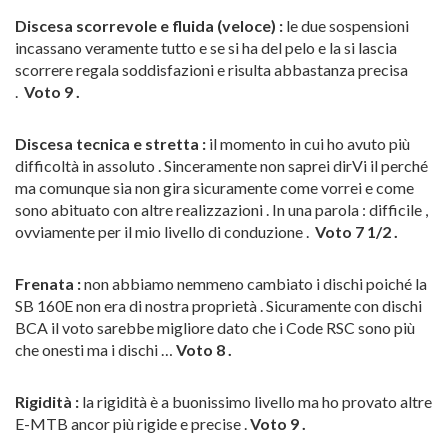
Discesa scorrevole e fluida (veloce) :
le due sospensioni
incassano veramente tutto e se si ha del pelo e la si lascia
scorrere regala soddisfazioni e risulta abbastanza precisa
.
Voto 9 .
Discesa tecnica e stretta :
il momento in cui ho avuto più
difficoltà in assoluto . Sinceramente non saprei dirVi il perché
ma comunque sia non gira sicuramente come vorrei e come
sono abituato con altre realizzazioni . In una parola : difficile ,
ovviamente per il mio livello di conduzione .
Voto 7 1/2 .
Frenata :
non abbiamo nemmeno cambiato i dischi poiché la
SB 160E non era di nostra proprietà . Sicuramente con dischi
BCA il voto sarebbe migliore dato che i Code RSC sono più
che onesti ma i dischi …
Voto 8 .
Rigidità :
la rigidità è a buonissimo livello ma ho provato altre
E-MTB ancor più rigide e precise .
Voto 9 .