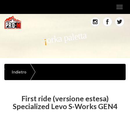
Toggl
navig
orka paletta
Indietro
First ride (versione estesa)
Specialized Levo S-Works GEN4