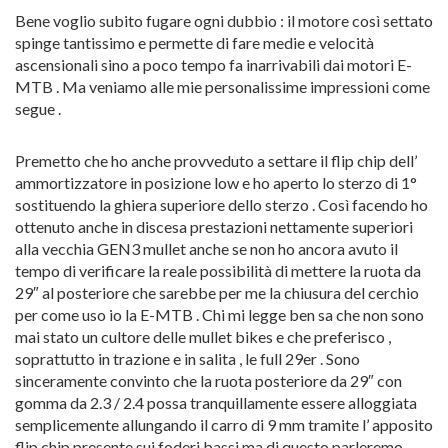
Bene voglio subito fugare ogni dubbio : il motore così settato
spinge tantissimo e permette di fare medie e velocità
ascensionali sino a poco tempo fa inarrivabili dai motori E-
MTB . Ma veniamo alle mie personalissime impressioni come
segue .
Premetto che ho anche provveduto a settare il flip chip dell’
ammortizzatore in posizione low e ho aperto lo sterzo di 1°
sostituendo la ghiera superiore dello sterzo . Così facendo ho
ottenuto anche in discesa prestazioni nettamente superiori
alla vecchia GEN3 mullet anche se non ho ancora avuto il
tempo di verificare la reale possibilità di mettere la ruota da
29″ al posteriore che sarebbe per me la chiusura del cerchio
per come uso io la E-MTB . Chi mi legge ben sa che non sono
mai stato un cultore delle mullet bikes e che preferisco ,
soprattutto in trazione e in salita , le full 29er . Sono
sinceramente convinto che la ruota posteriore da 29″ con
gomma da 2.3 / 2.4 possa tranquillamente essere alloggiata
semplicemente allungando il carro di 9 mm tramite l’ apposito
flip chip presente sui foderi bassi ma di questo parleremo