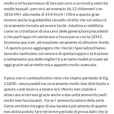
molto e mi ha permesso di fare percorsi scorrevoli a velocità
medie inusuali : percorsi ad esempio 66,12 chilometri con
1816 Mt+ alla media di 24,4 Km/h ! Oltre a questo gran
motore anche la guidabilità sia nello stretto che sul veloce è
sicuramente tornata ad essere facile , intuitiva e redditizia
come se si trattasse di una Levo delle generazioni precedenti
e che purtroppo mi sembrava si fosse persa con la GEN3 .
Insomma una trail , all mountain veramente di altissimo livello
! A questo posso aggiungere che i tecnici Specialized hanno
lavorato tantissimo sul sensore di spinta/coppia e la trazione
è nettamente una delle migliori tra le tante mullet provate ad
oggi grazie ad un elettronica appunto molto avanzata .
Il peso non è contenutissimo visto che stiamo parlando di Kg.
23,800.- senza pedali ma sicuramente molto ben distribuito e
questo contribuisce a tenere la S-Works ben stabile e
attaccata al terreno grazie anche a due unità ammortizzanti
molto ben funzionanti . Forse l’ ammortizzatore della serie
Genie avrebbe bisogno di una taratura più attenta di quanto
non abbia potuto fare nel breve periodo di prova dato che la