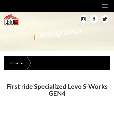
Toggl
navig
ohvakaputanga
Indietro
First ride Specialized Levo S-Works
GEN4