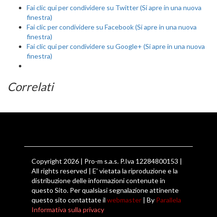
Fai clic qui per condividere su Twitter (Si apre in una nuova
finestra)
Fai clic per condividere su Facebook (Si apre in una nuova
finestra)
Fai clic qui per condividere su Google+ (Si apre in una nuova
finestra)
Correlati
Copyright 2026 | Pro-m s.a.s. P.Iva 12284800153 |
All rights reserved | E' vietata la riproduzione e la
distribuzione delle informazioni contenute in
questo Sito. Per qualsiasi segnalazione attinente
questo sito contattate il
webmaster
| By
Parallela
Informativa sulla privacy