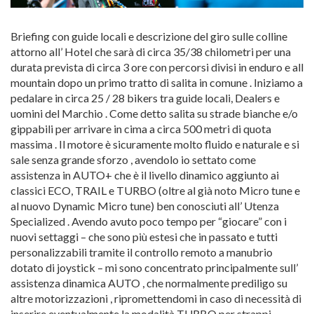
Briefing con guide locali e descrizione del giro sulle colline
attorno all’ Hotel che sarà di circa 35/38 chilometri per una
durata prevista di circa 3 ore con percorsi divisi in enduro e all
mountain dopo un primo tratto di salita in comune . Iniziamo a
pedalare in circa 25 / 28 bikers tra guide locali, Dealers e
uomini del Marchio . Come detto salita su strade bianche e/o
gippabili per arrivare in cima a circa 500 metri di quota
massima . Il motore è sicuramente molto fluido e naturale e si
sale senza grande sforzo , avendolo io settato come
assistenza in AUTO+ che è il livello dinamico aggiunto ai
classici ECO, TRAIL e TURBO (oltre al già noto Micro tune e
al nuovo Dynamic Micro tune) ben conosciuti all’ Utenza
Specialized . Avendo avuto poco tempo per “giocare” con i
nuovi settaggi – che sono più estesi che in passato e tutti
personalizzabili tramite il controllo remoto a manubrio
dotato di joystick – mi sono concentrato principalmente sull’
assistenza dinamica AUTO , che normalmente prediligo su
altre motorizzazioni , ripromettendomi in caso di necessità di
inserire eventualmente la modalità TURBO per strappi