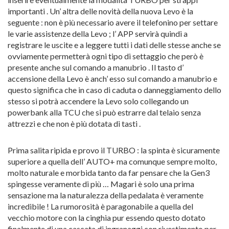
importanti . Un’ altra delle novità della nuova Levo è la
seguente : non è più necessario avere il telefonino per settare
le varie assistenze della Levo ; l’ APP servirà quindi a
registrare le uscite e a leggere tutti i dati delle stesse anche se
ovviamente permetterà ogni tipo di settaggio che però è
presente anche sul comando a manubrio . Il tasto d’
accensione della Levo è anch’ esso sul comando a manubrio e
questo significa che in caso di caduta o danneggiamento dello
stesso si potrà accendere la Levo solo collegando un
powerbank alla TCU che si può estrarre dal telaio senza
attrezzi e che non è più dotata di tasti .
Prima salita ripida e provo il TURBO : la spinta è sicuramente
superiore a quella dell’ AUTO+ ma comunque sempre molto,
molto naturale e morbida tanto da far pensare che la Gen3
spingesse veramente di più … Magari è solo una prima
sensazione ma la naturalezza della pedalata è veramente
incredibile ! La rumorosità è paragonabile a quella del
vecchio motore con la cinghia pur essendo questo dotato
finalmente di una cascata di ingranaggi con rivestimento per