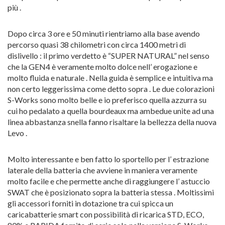
più .
Dopo circa 3 ore e 50 minuti rientriamo alla base avendo
percorso quasi 38 chilometri con circa 1400 metri di
dislivello : il primo verdetto è “SUPER NATURAL” nel senso
che la GEN4 è veramente molto dolce nell’ erogazione e
molto fluida e naturale . Nella guida è semplice e intuitiva ma
non certo leggerissima come detto sopra . Le due colorazioni
S-Works sono molto belle e io preferisco quella azzurra su
cui ho pedalato a quella bourdeaux ma ambedue unite ad una
linea abbastanza snella fanno risaltare la bellezza della nuova
Levo .
Molto interessante e ben fatto lo sportello per l’ estrazione
laterale della batteria che avviene in maniera veramente
molto facile e che permette anche di raggiungere l’ astuccio
SWAT che è posizionato sopra la batteria stessa . Moltissimi
gli accessori forniti in dotazione tra cui spicca un
caricabatterie smart con possibilità di ricarica STD, ECO,