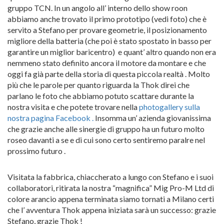
gruppo TCN. In un angolo all’ interno dello show roon
abbiamo anche trovato il primo prototipo (vedi foto) che è
servito a Stefano per provare geometrie, il posizionamento
migliore della batteria (che poi è stato spostato in basso per
garantire un miglior baricentro) e quant’ altro quando non era
nemmeno stato definito ancora il motore da montare e che
oggi fa già parte della storia di questa piccola realtà . Molto
più che le parole per quanto riguarda la Thok direi che
parlano le foto che abbiamo potuto scattare durante la
nostra visita e che potete trovare nella
photogallery sulla
nostra pagina Facebook .
Insomma un’ azienda giovanissima
che grazie anche alle sinergie di gruppo ha un futuro molto
roseo davanti a se e di cui sono certo sentiremo paralre nel
prossimo futuro .
Visitata la fabbrica, chiaccherato a lungo con Stefano e i suoi
collaboratori, ritirata la nostra “magnifica” Mig Pro-M Ltd di
colore arancio appena terminata siamo tornati a Milano certi
che l’ avventura Thok appena iniziata sarà un successo: grazie
Stefano, grazie Thok !