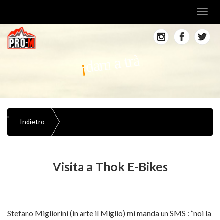
Toggl
navig
dam a trà
Indietro
Visita a Thok E-Bikes
Stefano Migliorini (in arte il Miglio) mi manda un SMS : “noi la