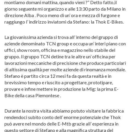
montiamo domani mattina, quando vieni ?” Detto fatto,il
giorno seguente mi organizzo e alle 13:30 parto da Milano in
direzione Alba . Poco meno di un’ ora e mezza di furgone e
raggiungo l’ indirizzo inviatomi da Stefano: la Thok E-Bikes.
La giovanissima azienda si trova all’ interno del gruppo di
aziende denominato TCN group e occupa un’ interi piano con
uffici, show room, officina e magazzino nello stabile del
gruppo. Il gruppo TCN detine tra le altre un’ officina per
lavorazioni meccaniche di precisione che produce particolari
di altissima qualità per molte aziende di rinomanza mondiale.
Stefano è partito circa 12 mesi fa da questa realtà e in
brevissimo tempo e riuscito a progettare, prototipare,
provare e infine mettere in produzione la Mig: la prima E-
Bike della casa Piemontese .
Durante la nostra visita abbiamo potuto visitare la fabbrica
rendendoci subito conto dell’ enorme potenziale che Thok
può avere nel mondo delle E-Mtb grazie all’ esperienza in
questo settore di Stefano e alla magnifica struttura del