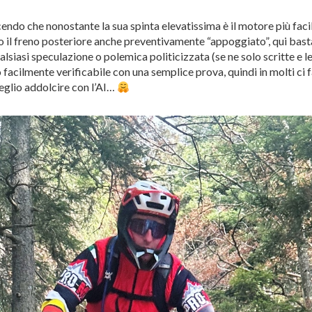
ndo che nonostante la sua spinta elevatissima è il motore più faci
sato il freno posteriore anche preventivamente “appoggiato”, qui b
siasi speculazione o polemica politicizzata (se ne solo scritte e let
 facilmente verificabile con una semplice prova, quindi in molti ci
meglio addolcire con l’AI…