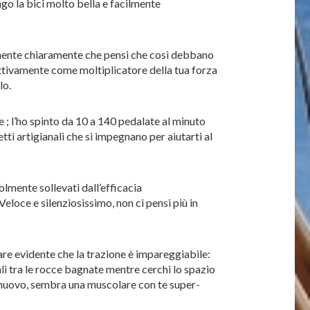
go la bici molto bella e facilmente
talmente chiaramente che pensi che così debbano
fettivamente come moltiplicatore della tua forza
lo.
; l’ho spinto da 10 a 140 pedalate al minuto
ti artigianali che si impegnano per aiutarti al
lmente sollevati dall’efficacia
loce e silenziosissimo, non ci pensi più in
pare evidente che la trazione è impareggiabile:
ali tra le rocce bagnate mentre cerchi lo spazio
 Di nuovo, sembra una muscolare con te super-