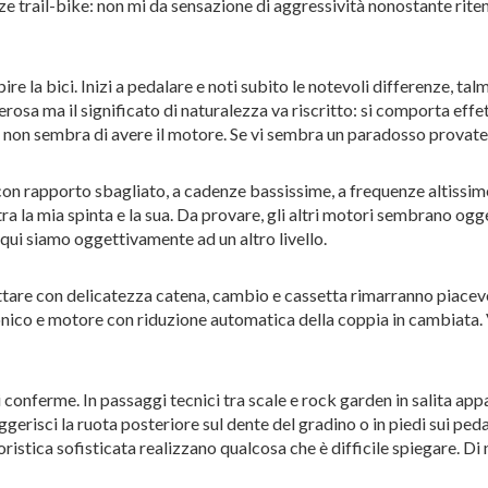
 trail-bike: non mi da sensazione di aggressività nonostante riten
re la bici. Inizi a pedalare e noti subito le notevoli differenze, 
derosa ma il significato di naturalezza va riscritto: si comporta ef
e non sembra di avere il motore. Se vi sembra un paradosso provate
n rapporto sbagliato, a cadenze bassissime, a frequenze altissime 
la mia spinta e la sua. Da provare, gli altri motori sembrano ogget
 qui siamo oggettivamente ad un altro livello.
ttare con delicatezza catena, cambio e cassetta rimarranno piacevo
ico e motore con riduzione automatica della coppia in cambiata. Ve
ri conferme. In passaggi tecnici tra scale e rock garden in salita ap
erisci la ruota posteriore sul dente del gradino o in piedi sui ped
nsoristica sofisticata realizzano qualcosa che è difficile spiegare.