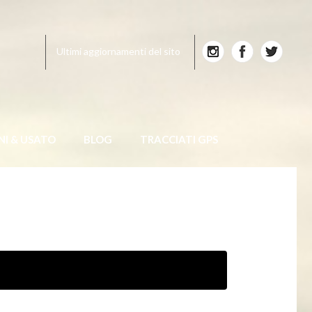
Ultimi aggiornamenti del sito
NI & USATO
BLOG
TRACCIATI GPS