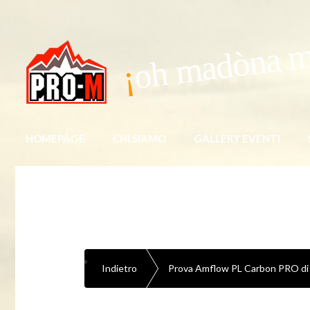
oh madòna 
HOMEPAGE
CHI SIAMO
GALLERY EVENTI
Indietro
Prova Amflow PL Carbon PRO di 