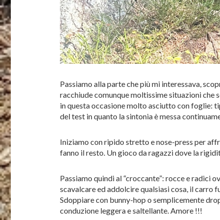
Passiamo alla parte che più mi interessava, scop
racchiude comunque moltissime situazioni che sono
in questa occasione molto asciutto con foglie: t
del test in quanto la sintonia è messa continuame
Iniziamo con ripido stretto e nose-press per affr
fanno il resto. Un gioco da ragazzi dove la rigidi
Passiamo quindi al “croccante”: rocce e radici ov
scavalcare ed addolcire qualsiasi cosa, il carro
Sdoppiare con bunny-hop o semplicemente droppar
conduzione leggera e saltellante. Amore !!!