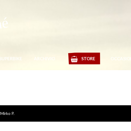
mé
SUPERBIKE
ARCHIVIO
STORE
OCCASIO
Mirko P.