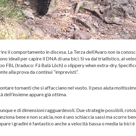
rire il comportamento in discesa. La Terza dell’Avaro non la conos
 ideali per capire il DNA di una bici. Si va dal triallistico, al vel
ipo FBL (traduco: Fá Balá Löch) o slippery when extra-dry. Specific
nte alla prova da continui “imprevisti”.
ontare tornanti che si affacciano nel vuoto. Il peso aiuta moltissi
tà dell’insieme appare già ottima.
unque e di dimensioni ragguardevoli. Due strategie possibili, rotolar
 funziona bene e non scalcia, non è uno schiaccia sassi ma scorre b
e i gradini è fantastico anche a velocità bassa o media la bici è