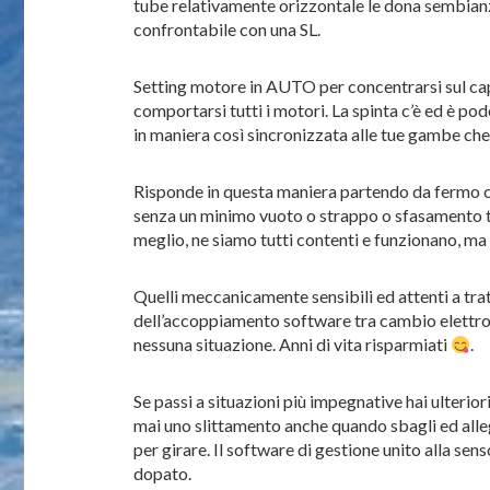
tube relativamente orizzontale le dona sembianze
confrontabile con una SL.
Setting motore in AUTO per concentrarsi sul capi
comportarsi tutti i motori. La spinta c’è ed è po
in maniera così sincronizzata alle tue gambe ch
Risponde in questa maniera partendo da fermo co
senza un minimo vuoto o strappo o sfasamento tra 
meglio, ne siamo tutti contenti e funzionano, ma
Quelli meccanicamente sensibili ed attenti a tra
dell’accoppiamento software tra cambio elettron
nessuna situazione. Anni di vita risparmiati
.
Se passi a situazioni più impegnative hai ulterio
mai uno slittamento anche quando sbagli ed allegg
per girare. Il software di gestione unito alla se
dopato.