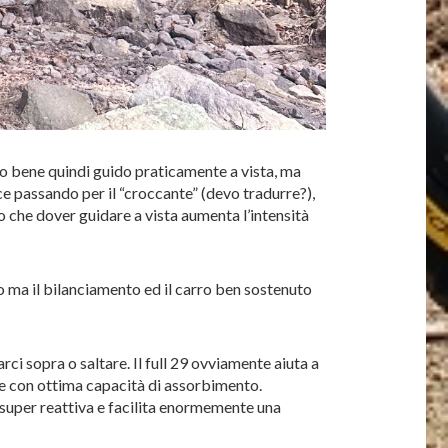
co bene quindi guido praticamente a vista, ma
oce passando per il “croccante” (devo tradurre?),
o che dover guidare a vista aumenta l’intensità
mo ma il bilanciamento ed il carro ben sostenuto
ci sopra o saltare. Il full 29 ovviamente aiuta a
ene con ottima capacità di assorbimento.
 super reattiva e facilita enormemente una