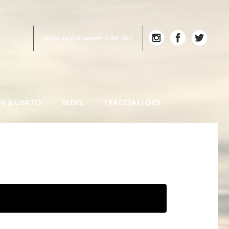
Ultimi aggiornamenti del sito
NI & USATO
BLOG
TRACCIATI GPS