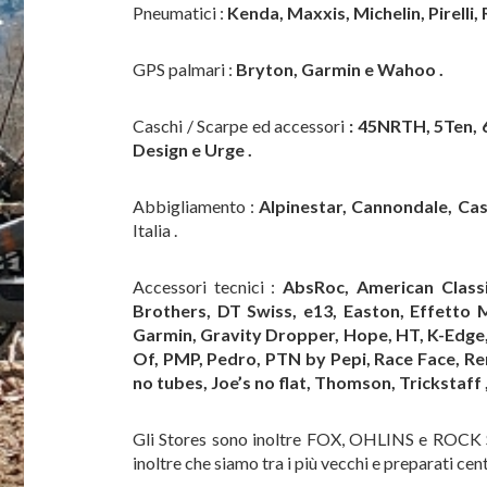
Pneumatici :
Kenda, Maxxis, Michelin, Pirelli, 
GPS palmari :
Bryton,
Garmin e Wahoo .
Caschi / Scarpe ed accessori
: 45NRTH, 5Ten, 6
Design e Urge .
Abbigliamento :
Alpinestar,
Cannondale,
Cas
Italia .
Accessori tecnici :
AbsRoc, American Classi
Brothers, DT Swiss, e13, Easton, Effetto M
Garmin, Gravity Dropper, Hope, HT, K-Edge, K
Of, PMP, Pedro, PTN by Pepi, Race Face, Rent
no tubes, Joe’s no flat, Thomson, Trickstaff
Gli Stores sono inoltre FOX, OHLINS e ROCK SH
inoltre che siamo tra i più vecchi e preparat