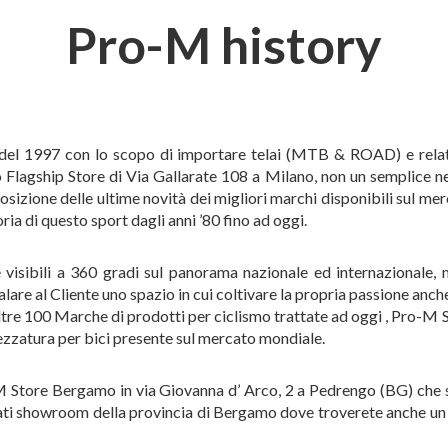
Pro-M history
del 1997 con lo scopo di importare telai (MTB & ROAD) e relativi
o Flagship Store di Via Gallarate 108 a Milano, non un semplice n
zione delle ultime novità dei migliori marchi disponibili sul m
oria di questo sport dagli anni ’80 fino ad oggi.
re visibili a 360 gradi sul panorama nazionale ed internazionale
are al Cliente uno spazio in cui coltivare la propria passione anche
oltre 100 Marche di prodotti per ciclismo trattate ad oggi , Pro-M S
trezzatura per bici presente sul mercato mondiale.
 Store Bergamo in via Giovanna d’ Arco, 2 a Pedrengo (BG) che su
izzati showroom della provincia di Bergamo dove troverete anche u