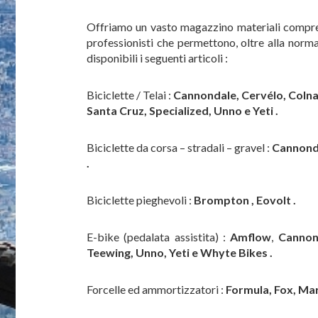
Offriamo un vasto magazzino materiali compren
professionisti che permettono, oltre alla norm
disponibili i seguenti articoli :
Biciclette / Telai :
Cannondale, Cervélo, Colnag
Santa Cruz, Specialized, Unno e Yeti .
Biciclette da corsa – stradali – gravel :
Cannonda
.
Biciclette pieghevoli :
Brompton , Eovolt .
E-bike (pedalata assistita) :
Amflow
,
Cannon
Teewing, Unno, Yeti e Whyte Bikes .
Forcelle ed ammortizzatori :
Formula, Fox, Mar