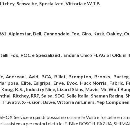
Ritchey, Schwalbe, Specialized, Vittoria e W.T.B.
61, Alpinestar, Bell, Cannondale, Fox, Giro, Kask, Oakley, Ou
telli
,
Fox, POC e Specialized .
Endura
Unico
FLAG STORE
in I
c, Andreani, Avid, BCA, Billet, Brompton, Brooks, Burteg
ariposa, Elite, Esigrips, Enve, Evoc, Huck Norris, Fabric, F
nog, K.S. , Industry Nine, Lizard Skins, Mavic, Mr. Wolf Ban
hal, Ritchey, RRP, Salsa, SDG, Selle Italia, Shaman Racing, 
 , Truvativ, X-Fusion, Uswe, Vittoria AirLiners, Yep Component
OX Service e quindi possiamo curare le Vostre forcelle e i am
i centri assistenza per motori elettrici E-Bike BOSCH, FAZUA, 