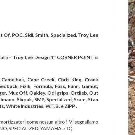
t Of, POC, Sidi, Smith, Specialized, Troy Lee
talia –
Troy Lee Design
1°
CORNER POINT
in
, Camelbak, Cane Creek, Chris King, Crank
eedback, Fizik, Formula, Foss, Funn, Gamut,
ger, Muc Off, Oakley, Odi grips, Ortlieb, Out
Shimano, Sixpak, SMP, Specialized, Sram, Stan
s, White Industries, W.T.B. e ZIPP .
mortizzatori come nessun altro ! Vi segnaliamo
SHIMANO, SPECIALIZED, YAMAHA e TQ .