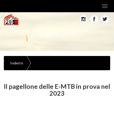
Toggl
navig
ne ciapum pu de ratt
Indietro
Il pagellone delle E-MTB in prova nel
2023