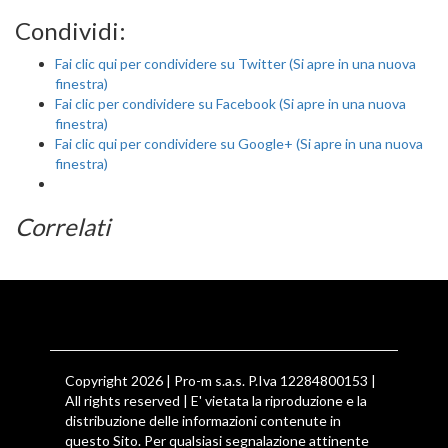
Condividi:
Fai clic qui per condividere su Twitter (Si apre in una nuova
finestra)
Fai clic per condividere su Facebook (Si apre in una nuova
finestra)
Fai clic qui per condividere su Google+ (Si apre in una nuova
finestra)
Correlati
Copyright 2026 | Pro-m s.a.s. P.Iva 12284800153 |
All rights reserved | E' vietata la riproduzione e la
distribuzione delle informazioni contenute in
questo Sito. Per qualsiasi segnalazione attinente