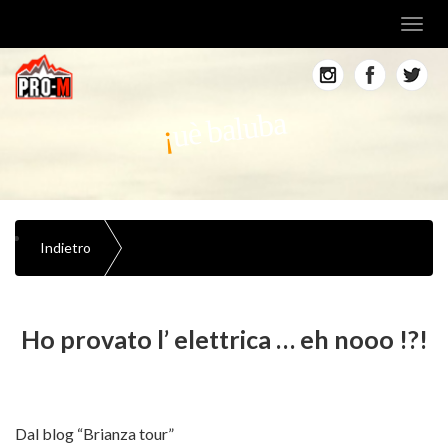
Toggl
navig
uè baluba
Indietro
Ho provato l’ elettrica … eh nooo !?!
Dal blog “Brianza tour”