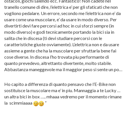
ostacoli, giochi salendo ecc. Fantastico! Non cadete nel
tranello comune di dire, l’elettrica e’ per gli sfaticati che non
vogliono pedalare. Un errore, secondo me l’elettrica non e’ da
usare come una muscolare, e’ da usare in modo diverso. Per
divertirti devi fare percorsi ad hoc in cui sforzi sempre (in
modo diverso) e godi tecnicamente portando la bici sia in
salita che in discesa (ti devi studiare percorsi con le
caratteristiche giuste ovviamente). L’elettrica non e da usare
assieme a gente che ha la muscolare per sfruttarla bene fai
cose diverse. In discesa l’ho trovata piu performante di
quanto prevedevo, altrettanto divertente, molto stabile.
Abbastanza maneggevole ma il maggior peso si sente un po…
Ho capito a differenza di quanto pensavo che l’E-Bike non
sostituisce la muscolare ma e’ in piu. Mannaggia a te Lucky …
un altra bici in box ….. mhaaa vedremo per il momento rimane
la scimmiaaaa
”