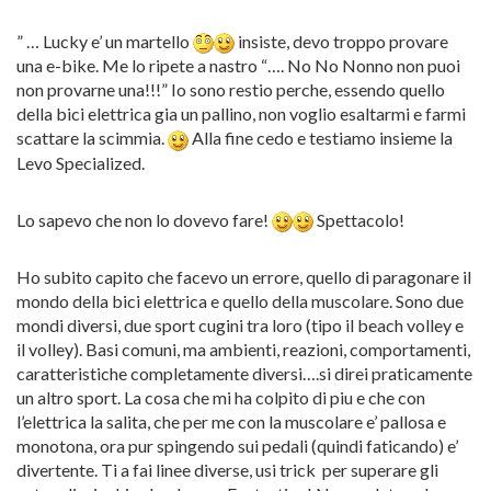
” … Lucky e’ un martello
insiste, devo troppo provare
una e-bike. Me lo ripete a nastro “…. No No Nonno non puoi
non provarne una!!!” Io sono restio perche, essendo quello
della bici elettrica gia un pallino, non voglio esaltarmi e farmi
scattare la scimmia.
Alla fine cedo e testiamo insieme la
Levo Specialized.
Lo sapevo che non lo dovevo fare!
Spettacolo!
Ho subito capito che facevo un errore, quello di paragonare il
mondo della bici elettrica e quello della muscolare. Sono due
mondi diversi, due sport cugini tra loro (tipo il beach volley e
il volley). Basi comuni, ma ambienti, reazioni, comportamenti,
caratteristiche completamente diversi….si direi praticamente
un altro sport. La cosa che mi ha colpito di piu e che con
l’elettrica la salita, che per me con la muscolare e’ pallosa e
monotona, ora pur spingendo sui pedali (quindi faticando) e’
divertente. Ti a fai linee diverse, usi trick per superare gli