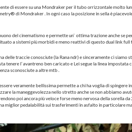
ente di essere su una Mondraker per il tubo orrizzontale molto lun
etry® di Mondraker . In ogni caso la posizione in sella è piacevole
il buono del cinematismo e permette un’ ottima trazione anche se pe
tuato a sistemi più morbidi e meno reattivi di questo dual link full f
delle traccie conosciute (la Rana ndr) e sinceramente ci siamo stup
ta tenere l’ avantreno ben caricato e Lei segue la linea impostata 
enza sconosciute a altre mtb .
 essere veramente bellissima permette a chi ha voglia di spingere i
izzare la maneggevolezza nello stretto anche se non abbiamo avuto
a rendono poi ancora più veloce forse meno nervosa della sorella d
 miglior pedalabilità sui trasferimenti in asfalto in particolare m