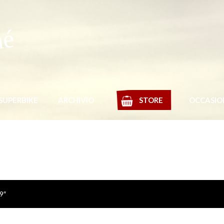
mé
SUPERBIKE
ARCHIVIO
STORE
OCCASIO
9″