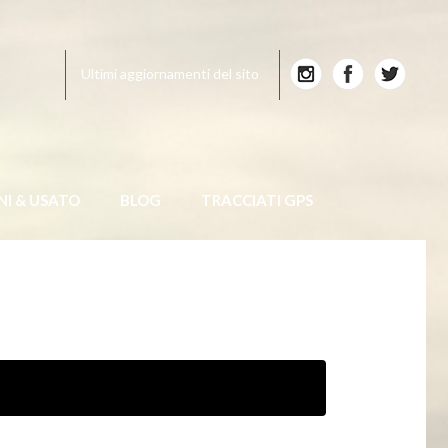
Ultimi aggiornamenti del sito
NI & USATO
BLOG
TRACCIATI GPS