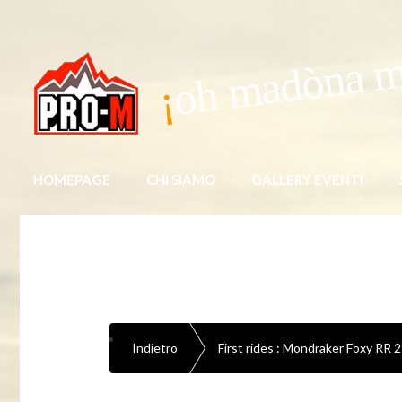
oh madòna 
HOMEPAGE
CHI SIAMO
GALLERY EVENTI
Indietro
First rides : Mondraker Foxy RR 2