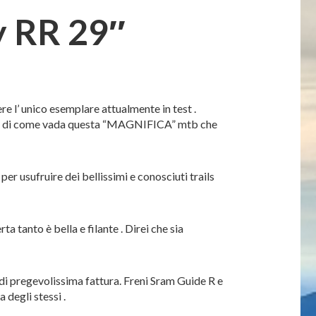
y RR 29″
 l’ unico esemplare attualmente in test .
idea di come vada questa “MAGNIFICA” mtb che
r usufruire dei bellissimi e conosciuti trails
 tanto è bella e filante . Direi che sia
di pregevolissima fattura. Freni Sram Guide R e
degli stessi .