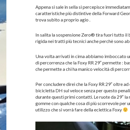
Appena si sale in sella si percepisce immediatam
caratteristiche più distintive della Forward Geom
trova subito a proprio agio .
In salita la sospensione Zero® tira fuori tutto 
rigida nei tratti più tecnici anche perchè sono abi
Una volta arrivati in cima abbiamo imboccato una 
di percorrenza che la Foxy RR 29″ permette : bas
che permette a chi ha manico velocità di percorr
Per concludere direi che la Foxy RR 29″ oltre ad
bicicletta DH sul veloce senza per questo penal
durante questi primi contatti. Le ruote da 29″ l
gomme con qualche cosa di più scorrevole per una
utilizzo che si vorrà fare della eclettica Foxy