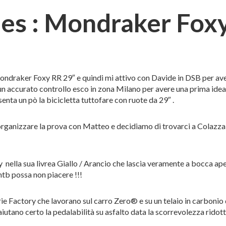
ides : Mondraker Fox
ndraker Foxy RR 29″ e quindi mi attivo con Davide in DSB per avere
o un accurato controllo esco in zona Milano per avere una prima 
nta un pò la bicicletta tuttofare con ruote da 29″ .
ganizzare la prova con Matteo e decidiamo di trovarci a Colazza pe
lla sua livrea Giallo / Arancio che lascia veramente a bocca aperta
mtb possa non piacere !!!
ie Factory che lavorano sul carro Zero® e su un telaio in carbonio 
tano certo la pedalabilità su asfalto data la scorrevolezza ridotta 