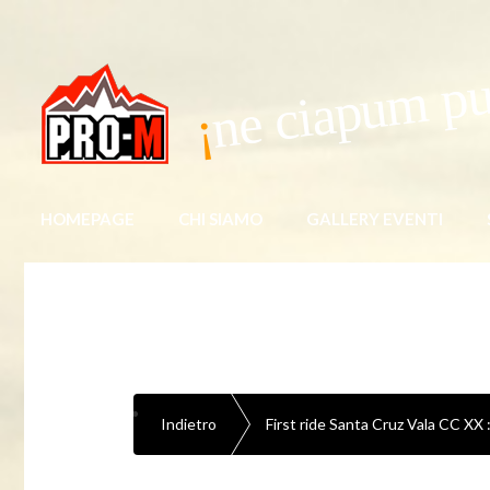
ne ciapum pu 
HOMEPAGE
CHI SIAMO
GALLERY EVENTI
Indietro
First ride Santa Cruz Vala CC XX :