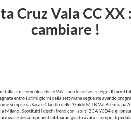
nta Cruz Vala CC XX : 
cambiare !
Italia e mi comunica che le Vala sono in arrivo : scelgo di farmi f
egnata entro i primi giorni della settimana seguente avendo progr
come sempre da Sara e Claudio delle “Guide MTB Val Brembana ASD
Milano . Sostituiti i dischi freno con i soliti BCA Y0D4 e gli pneuma
firmware dei componenti abbiamo giusto avuto il tempo di pedalarla