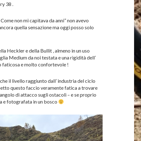
ry 38 .
i. Come non mi capitava da anni” non avevo
 ancora quella sensazione ma oggi posso solo
la Heckler e della Bullit , almeno in un uso
lia Medium da noi testata e una rigidità dell’
 faticosa e molto confortevole !
e il livello raggiunto dall’ industria del ciclo
etto questo faccio veramente fatica a trovare
angolo di attacco sugli ostacoli – e se proprio
sta e fotografata in un bosco