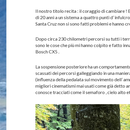
Il nostro titolo recita : il coraggio di cambiare
di 20 anni a un sistema a quattro punti d’ infulc
Santa Cruz non si sono fatti problemi e hanno cre
Dopo circa 230 chilometri percorsi su tutti i ter
sono le cose che più mi hanno colpito e fatto in
Bosch CX5 .
La sospensione posteriore ha un comportamento ma
scassati dei percorsi galleggiando in una manier
(influenza della pedalata sul movimento dell’ amm
migliori cinematismi mai usati come già detto an
conosce tracciati come il semaforo , cielo alto et