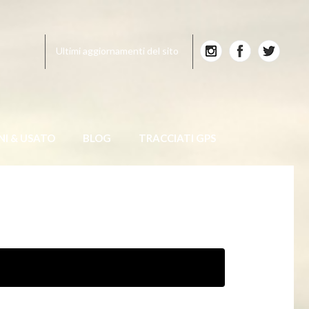
Ultimi aggiornamenti del sito
NI & USATO
BLOG
TRACCIATI GPS