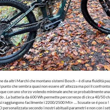
e da altri Marchi che montano sistemi Bosch – è di una fluidità pa
l punto che sembra quasi non essere all’ altezza ma poi il confronto
que con uno sforzo volendo minimale anche se probabilmente una 
ido . La batteria da 600 Wh permette percorrenze di circa 40/50 
si raggiungono facilmente i 2200/2500 Mt+ … Scusate se é poco ! T
TO personalizzata secondo i nostri abituali parametri e non con i sett