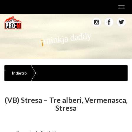
Toggl
navig
minkja daddy
Indietro
(VB) Stresa – Tre alberi, Vermenasca,
Stresa