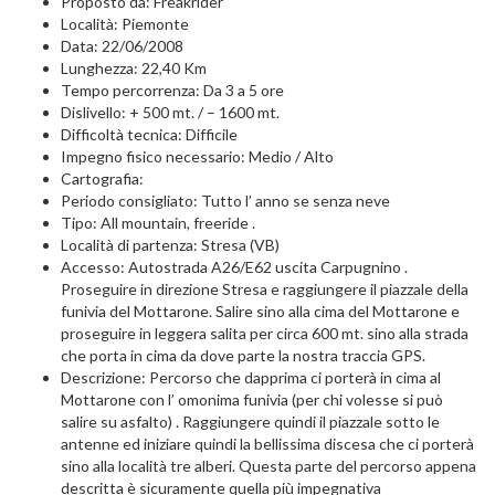
Proposto da: Freakrider
Località: Piemonte
Data: 22/06/2008
Lunghezza: 22,40 Km
Tempo percorrenza: Da 3 a 5 ore
Dislivello: + 500 mt. / – 1600 mt.
Difficoltà tecnica: Difficile
Impegno fisico necessario: Medio / Alto
Cartografia:
Periodo consigliato: Tutto l’ anno se senza neve
Tipo: All mountain, freeride .
Località di partenza: Stresa (VB)
Accesso: Autostrada A26/E62 uscita Carpugnino .
Proseguire in direzione Stresa e raggiungere il piazzale della
funivia del Mottarone. Salire sino alla cima del Mottarone e
proseguire in leggera salita per circa 600 mt. sino alla strada
che porta in cima da dove parte la nostra traccia GPS.
Descrizione: Percorso che dapprima ci porterà in cima al
Mottarone con l’ omonima funivia (per chi volesse si può
salire su asfalto) . Raggiungere quindi il piazzale sotto le
antenne ed iniziare quindi la bellissima discesa che ci porterà
sino alla località tre alberi. Questa parte del percorso appena
descritta è sicuramente quella più impegnativa