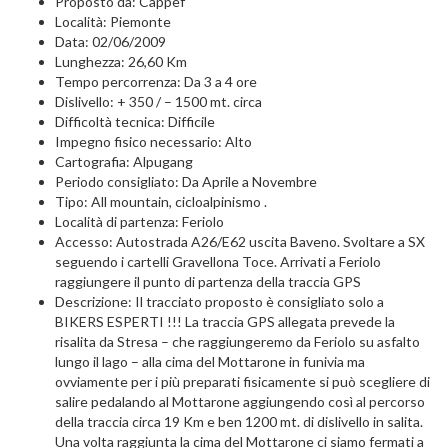
Proposto da: Cappef
Località: Piemonte
Data: 02/06/2009
Lunghezza: 26,60 Km
Tempo percorrenza: Da 3 a 4 ore
Dislivello: + 350 / – 1500 mt. circa
Difficoltà tecnica: Difficile
Impegno fisico necessario: Alto
Cartografia: Alpugang
Periodo consigliato: Da Aprile a Novembre
Tipo: All mountain, cicloalpinismo .
Località di partenza: Feriolo
Accesso: Autostrada A26/E62 uscita Baveno. Svoltare a SX
seguendo i cartelli Gravellona Toce. Arrivati a Feriolo
raggiungere il punto di partenza della traccia GPS
Descrizione: Il tracciato proposto è consigliato solo a
BIKERS ESPERTI !!! La traccia GPS allegata prevede la
risalita da Stresa – che raggiungeremo da Feriolo su asfalto
lungo il lago – alla cima del Mottarone in funivia ma
ovviamente per i più preparati fisicamente si può scegliere di
salire pedalando al Mottarone aggiungendo così al percorso
della traccia circa 19 Km e ben 1200 mt. di dislivello in salita.
Una volta raggiunta la cima del Mottarone ci siamo fermati a