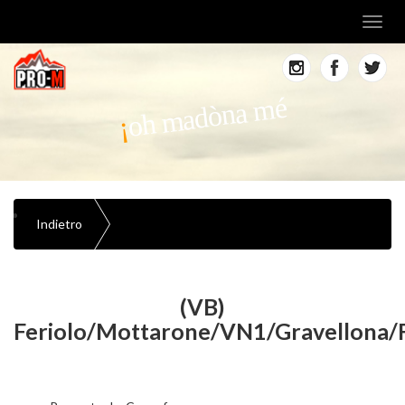
Toggl
navig
oh madòna mé
Indietro
(VB)
Feriolo/Mottarone/VN1/Gravellona/F