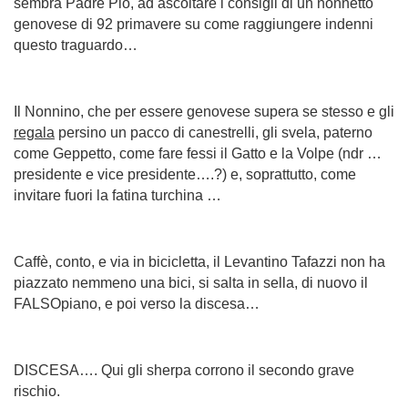
sembra Padre Pio, ad ascoltare i consigli di un nonnetto
genovese di 92 primavere su come raggiungere indenni
questo traguardo…
Il Nonnino, che per essere genovese supera se stesso e gli
regala
persino un pacco di canestrelli, gli svela, paterno
come Geppetto, come fare fessi il Gatto e la Volpe (ndr …
presidente e vice presidente….?) e, soprattutto, come
invitare fuori la fatina turchina …
Caffè, conto, e via in bicicletta, il Levantino Tafazzi non ha
piazzato nemmeno una bici, si salta in sella, di nuovo il
FALSOpiano, e poi verso la discesa…
DISCESA…. Qui gli sherpa corrono il secondo grave
rischio.