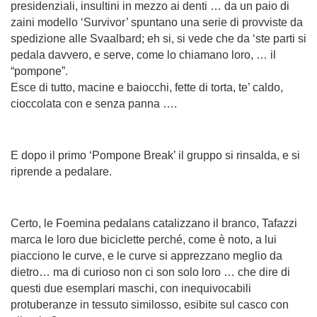
presidenziali, insultini in mezzo ai denti …
da un paio di
zaini modello ‘Survivor’ spuntano una serie di provviste da
spedizione alle Svaalbard; eh si, si vede che da ‘ste parti si
pedala davvero, e serve, come lo chiamano loro, … il
“pompone”.
Esce di tutto, macine e baiocchi, fette di torta, te’ caldo,
cioccolata con e senza panna ….
E dopo il primo ‘Pompone Break’ il gruppo si rinsalda, e si
riprende a pedalare.
Certo, le Foemina pedalans catalizzano il branco, Tafazzi
marca le loro due biciclette perché, come è noto, a lui
piacciono le curve, e le curve si apprezzano meglio da
dietro… ma di curioso non ci son solo loro … che dire di
questi due esemplari maschi, con inequivocabili
protuberanze in tessuto similosso, esibite sul casco con