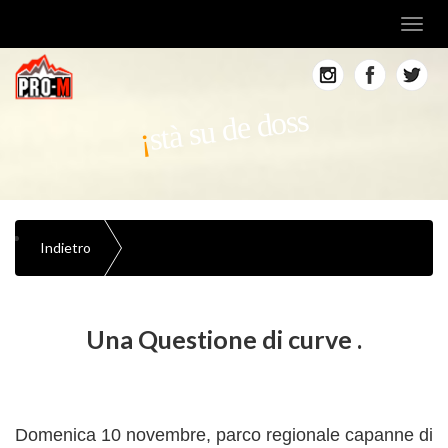
Toggl
navig
stà su de doss
Indietro
Una Questione di curve .
Domenica 10 novembre, parco regionale capanne di