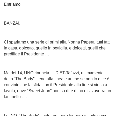
Entriamo.
BANZAI.
Ci spariamo una serie di primi alla Nonna Papera, tutti fatti
in casa, dolcetto, quello in bottiglia, e dolcetti, quelli che
predilige il Presidente …
Ma dei 14, UNO rinuncia…. DIET-Tafazzi, ultimamente
detto “The Body”, tiene alla linea e anche se non lo dice è
convinto che la sfida con il Presidente alla fine si vinca a
tavola, dove “Sweet John” non sa dire di no e si zavorra un
tantinello ….
Lui NO, “The Body” vuole rimanere leggero e agile come