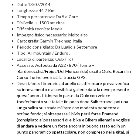
Data: 13/07/2014
Lunghezza: 44,7 Km
Tempo percorrenza: Da 5 a 7 ore
Dislivello: + 1500 mt.circa
Difficoltà tecnica: Media
Impegno fisico necessario: Molto alto
Cartografia:Garmin Trek map Italia
Periodo consigliato: Da Luglio a Settembre
Tipo: All mountain / Enduro .
Località di partenza: Oulx (To)
Accesso:
Autostrada A32 / E70 (Torino –
Bardonecchia/Frejus/Del Moncenisio)
uscita Oulx. Recarsi in
Corso Torino ove inzia la traccia GPS.
Descrizione:
Itinerario ad anello da affrontare previa verifica
su innevamento e accesibilità gallerie data la neve presente
quest’ anno . L’ itinerario parte da Oulx con veloce
trasferimento su statale fin poco dopo Salbertrand, poi una
lunga salita su strada militare con modesta pendenza e
ottimo fondo; si oltrepassa il bivio per il forte Pramand
(consigliato ai possessori di e-bike e Bikers allenati e vogliosi
di andare a vedere un forte ancora in buono stato ed in un
punto panoramico spettacolare, non compreso nella gita), si