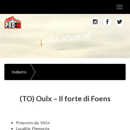
Toggl
navig
vaka schnitzel
Indietro
(TO) Oulx – Il forte di Foens
Proposto da: Vitto
Località: Piemonte