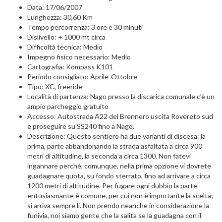
Data: 17/06/2007
Lunghezza: 30,60 Km
Tempo percorrenza: 3 ore e 30 minuti
Dislivello: + 1000 mt circa
Difficoltà tecnica: Medio
Impegno fisico necessario: Medio
Cartografia: Kompass K101
Periodo consigliato: Aprile-Ottobre
Tipo: XC, freeride
Località di partenza: Nago presso la discarica comunale c’è un
ampio parcheggio gratuito
Accesso: Autostrada A22 del Brennero uscita Rovereto sud
e proseguire su SS240 fino a Nago.
Descrizione: Questo sentiero ha due varianti di discesa: la
prima, parte abbandonando la strada asfaltata a circa 900
metri di altitudine, la seconda a circa 1300. Non fatevi
ingannare perché, comunque, nella prima opzione vi dovrete
guadagnare quota, su fondo sterrato, fino ad arrivare a circa
1200 metri di altitudine. Per fugare ogni dubbio la parte
entusiasmante è comune, per cui non è importante la scelta;
si arriva sempre li. Non prendo neanche in considerazione la
funivia, noi siamo gente che la salita se la guadagna con il