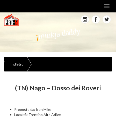
Toggl
navig
minkja daddy
Indietro
(TN) Nago – Dosso dei Roveri
Proposto da: Iron Mike
Località: Trentino Alto Adige