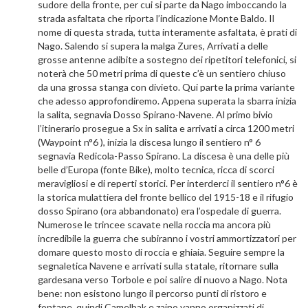
sudore della fronte, per cui si parte da Nago imboccando la
strada asfaltata che riporta l’indicazione Monte Baldo. Il
nome di questa strada, tutta interamente asfaltata, è prati di
Nago. Salendo si supera la malga Zures, Arrivati a delle
grosse antenne adibite a sostegno dei ripetitori telefonici, si
noterà che 50 metri prima di queste c’è un sentiero chiuso
da una grossa stanga con divieto. Qui parte la prima variante
che adesso approfondiremo. Appena superata la sbarra inizia
la salita, segnavia Dosso Spirano-Navene. Al primo bivio
l’itinerario prosegue a Sx in salita e arrivati a circa 1200 metri
(Waypoint n°6 ), inizia la discesa lungo il sentiero n° 6
segnavia Redicola-Passo Spirano. La discesa è una delle più
belle d’Europa (fonte Bike), molto tecnica, ricca di scorci
meravigliosi e di reperti storici. Per interderci il sentiero n°6 è
la storica mulattiera del fronte bellico del 1915-18 e il rifugio
dosso Spirano (ora abbandonato) era l’ospedale di guerra.
Numerose le trincee scavate nella roccia ma ancora più
incredibile la guerra che subiranno i vostri ammortizzatori per
domare questo mosto di roccia e ghiaia. Seguire sempre la
segnaletica Navene e arrivati sulla statale, ritornare sulla
gardesana verso Torbole e poi salire di nuovo a Nago. Nota
bene: non esistono lungo il percorso punti di ristoro e
fontane, quindi Camelbak e zaino vanno organizzati di