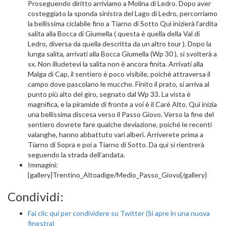
Proseguendo diritto arriviamo a Molina di Ledro. Dopo aver
costeggiato la sponda sinistra del Lago di Ledro, percorriamo
la bellissima ciclabile fino a Tiarno di Sotto Qui inizierà l’ardita
salita alla Bocca di Giumella ( questa è quella della Val di
Ledro, diversa da quella descritta da un altro tour ). Dopo la
lunga salita, arrivati alla Bocca Giumella (Wp 30 ), si svolterà a
sx. Non illudetevi la salita non è ancora finita. Arrivati alla
Malga di Cap, il sentiero è poco visibile, poichè attraversa il
campo dove pascolano le mucche. Finito il prato, si arriva al
punto più alto del giro, segnato dal Wp 33. La vista è
magnifica, e la piramide di fronte a voi è il Carè Alto. Qui inizia
una bellissima discesa verso il Passo Giovo. Verso la fine del
sentiero dovrete fare qualche deviazione, poiché le recenti
valanghe, hanno abbattuto vari alberi. Arriverete prima a
Tiarno di Sopra e poi a Tiarno di Sotto. Da qui si rientrerà
seguendo la strada dell’andata.
Immagini:
{gallery}Trentino_Altoadige/Medio_Passo_Giovo{/gallery}
Condividi:
Fai clic qui per condividere su Twitter (Si apre in una nuova
finestra)