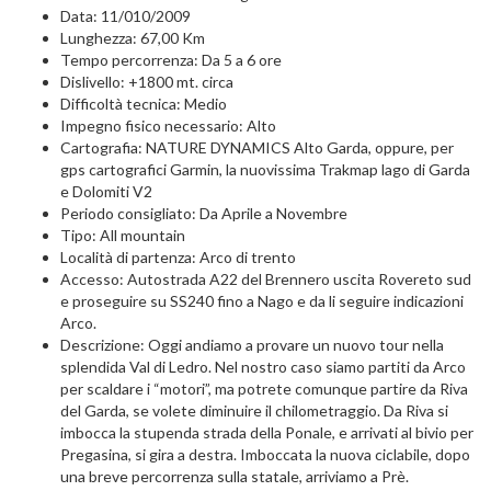
Data: 11/010/2009
Lunghezza: 67,00 Km
Tempo percorrenza: Da 5 a 6 ore
Dislivello: +1800 mt. circa
Difficoltà tecnica: Medio
Impegno fisico necessario: Alto
Cartografia: NATURE DYNAMICS Alto Garda, oppure, per
gps cartografici Garmin, la nuovissima Trakmap lago di Garda
e Dolomiti V2
Periodo consigliato: Da Aprile a Novembre
Tipo: All mountain
Località di partenza: Arco di trento
Accesso: Autostrada A22 del Brennero uscita Rovereto sud
e proseguire su SS240 fino a Nago e da li seguire indicazioni
Arco.
Descrizione: Oggi andiamo a provare un nuovo tour nella
splendida Val di Ledro. Nel nostro caso siamo partiti da Arco
per scaldare i “motori”, ma potrete comunque partire da Riva
del Garda, se volete diminuire il chilometraggio. Da Riva si
imbocca la stupenda strada della Ponale, e arrivati al bivio per
Pregasina, si gira a destra. Imboccata la nuova ciclabile, dopo
una breve percorrenza sulla statale, arriviamo a Prè.