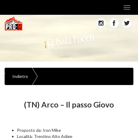
Toggl
navig
fà balà l'occh
Indietro
(TN) Arco – Il passo Giovo
Proposto da: Iron Mike
Località: Trentino Alto Adige