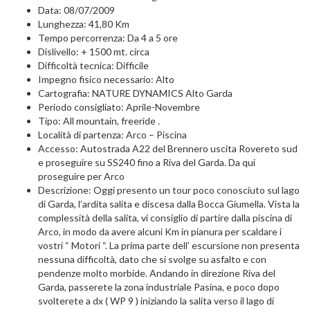
Data: 08/07/2009
Lunghezza: 41,80 Km
Tempo percorrenza: Da 4 a 5 ore
Dislivello: + 1500 mt. circa
Difficoltà tecnica: Difficile
Impegno fisico necessario: Alto
Cartografia: NATURE DYNAMICS Alto Garda
Periodo consigliato: Aprile-Novembre
Tipo: All mountain, freeride .
Località di partenza: Arco – Piscina
Accesso: Autostrada A22 del Brennero uscita Rovereto sud
e proseguire su SS240 fino a Riva del Garda. Da qui
proseguire per Arco
Descrizione: Oggi presento un tour poco conosciuto sul lago
di Garda, l’ardita salita e discesa dalla Bocca Giumella. Vista la
complessità della salita, vi consiglio di partire dalla piscina di
Arco, in modo da avere alcuni Km in pianura per scaldare i
vostri “ Motori “. La prima parte dell’ escursione non presenta
nessuna difficoltà, dato che si svolge su asfalto e con
pendenze molto morbide. Andando in direzione Riva del
Garda, passerete la zona industriale Pasina, e poco dopo
svolterete a dx ( WP 9 ) iniziando la salita verso il lago di