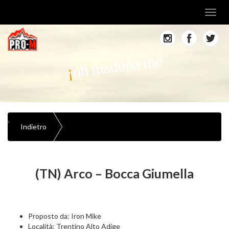
Toggl
navig
oh madòna mé
Indietro
(TN) Arco – Bocca Giumella
Proposto da: Iron Mike
Località: Trentino Alto Adige