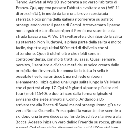
Tenno. Arrivati al Wp 10, svolterete a sx verso l’abitato di
Pranzo. Qui, appena passato l’abitato svoltate a sx ( WP 11
di prossimità ), in modo da fare una breve scorciatoia
sterrata. Poco prima della galleria ritornerete su asfalto
proseguendo verso il paese di Campi. Attraversato il paese
non seguirete la indicazioni per il Pernici ma starete sulla
strada bassa a sx. Al Wp 14 svolterete a dx iniziando la salita
su sterrato. Non illudetevi, la prima parte della salita è molto
facile, rispetto agli ultimi 800 metri di dislivello che vi
attendono. Questi ultimi, oltre che ripidi sono in
contropendenza, con molti tratti su sassi. Quasi sempre,
peraltro, il sentiero e diviso a metà da un solco creato dalle
precipitazioni invernali. Insomma farla tutta in sella è
possibile ( ve lo garantisco ), ma richiede un buon
allenamento. Inizia quindi una lunga salita lungo la Val Merla
che ci porterà al wp 17. Qui si è giunti al punto più alto del
tour ( metri 1540), e due trincee dalla forma originale vi
avvisano che siete arrivati al Colmo. Andando a Dx
arrivereste alla Bocca di Saval, ma noi proseguiremo giù a sx
verso Bocca Giumella. Presa quindi la variante che scende a
sx, dopo una breve discesa su fondo boschivo si arriverà alla
Bocca. Adesso inizia un vero delirio Freeride su rocce, ghiaia
e sassi. Qui si precipita, divorandosi in soli 4400 metri, ben