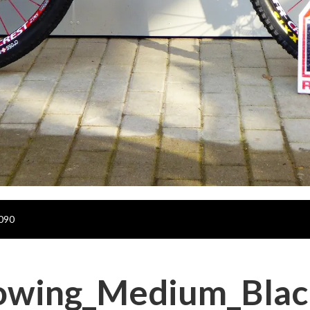
090
owing_Medium_Bla