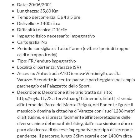
Data: 20/06/2004
Lunghezza: 35,60 Km
Tempo percorrenza: Da 4 a 5 ore
Dislivello: + 1400 circa
Difficoltà tecnica: Difficile
Impegno fisico necessario: Impegnativo
Cartografia: Np
Periodo consigliato: Tutto l’ anno (evitare i periodi troppo
caldi o troppo freddi)
Tipo: FR / enduro impegnativo
Località di partenza: Varazze (SV)
Accesso: Autostrada A10 Genova-Ventimiglia, uscita
Varazze. Scendete in centro paese e parcheggiate nell’ampio
parcheggio del Palazzetto dello Sport.
Descrizione: Descrizione itinerario tratta dal sito:
http://roybatty72.altervista.org/ L’itinerario, infatti, si snoda
all’interno del Parco del Monte Beigua, nel Ponente ligure: il
massiccio domina la cittadina di Varazze con i suoi 1286 metri
di altitudine, e si presta facilmente all’interpretazione delle
diverse anime del mountain biking, dall’escursionismo duro e
puro alla ricerca di discese impegnative per tipo di terreno e
pendenze. Il percorso, lungo 36km scarsi e con 1400m circa