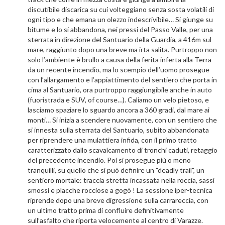
discutibile discarica su cui volteggiano senza sosta volatili di
ogni tipo e che emana un olezzo indescrivibile… Si giunge su
bitume e lo si abbandona, nei pressi del Passo Valle, per una
sterrata in direzione del Santuario della Guardia, a 416m sul
mare, raggiunto dopo una breve ma irta salita. Purtroppo non
solo l’ambiente è brullo a causa della ferita inferta alla Terra
da un recente incendio, ma lo scempio dell’uomo prosegue
con l’allargamento e l’appiattimento del sentiero che porta in
cima al Santuario, ora purtroppo raggiungibile anche in auto
(fuoristrada e SUV, of course…). Caliamo un velo pietoso, e
lasciamo spaziare lo sguardo ancora a 360 gradi, dal mare ai
monti… Si inizia a scendere nuovamente, con un sentiero che
si innesta sulla sterrata del Santuario, subito abbandonata
per riprendere una mulattiera infida, con il primo tratto
caratterizzato dallo scavalcamento di tronchi caduti, retaggio
del precedente incendio. Poi si prosegue più o meno
tranquilli, su quello che si può definire un "deadly trail", un
sentiero mortale: traccia stretta incassata nella roccia, sassi
smossi e placche rocciose a gogò ! La sessione iper-tecnica
riprende dopo una breve digressione sulla carrareccia, con
un ultimo tratto prima di confluire definitivamente
sull’asfalto che riporta velocemente al centro di Varazze.