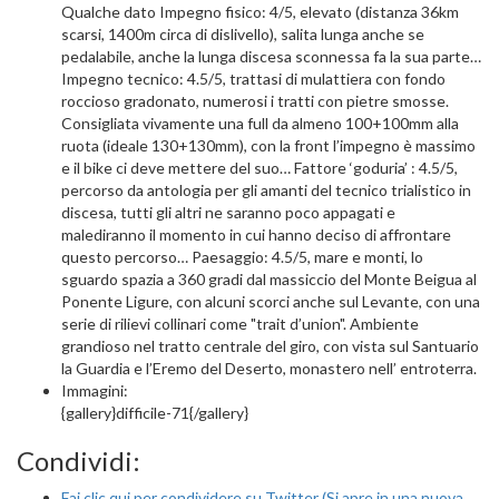
Qualche dato Impegno fisico: 4/5, elevato (distanza 36km
scarsi, 1400m circa di dislivello), salita lunga anche se
pedalabile, anche la lunga discesa sconnessa fa la sua parte…
Impegno tecnico: 4.5/5, trattasi di mulattiera con fondo
roccioso gradonato, numerosi i tratti con pietre smosse.
Consigliata vivamente una full da almeno 100+100mm alla
ruota (ideale 130+130mm), con la front l’impegno è massimo
e il bike ci deve mettere del suo… Fattore ‘goduria’ : 4.5/5,
percorso da antologia per gli amanti del tecnico trialistico in
discesa, tutti gli altri ne saranno poco appagati e
malediranno il momento in cui hanno deciso di affrontare
questo percorso… Paesaggio: 4.5/5, mare e monti, lo
sguardo spazia a 360 gradi dal massiccio del Monte Beigua al
Ponente Ligure, con alcuni scorci anche sul Levante, con una
serie di rilievi collinari come "trait d’union". Ambiente
grandioso nel tratto centrale del giro, con vista sul Santuario
la Guardia e l’Eremo del Deserto, monastero nell’ entroterra.
Immagini:
{gallery}difficile-71{/gallery}
Condividi:
Fai clic qui per condividere su Twitter (Si apre in una nuova