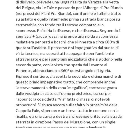
di dislivello, prevede una lunga risalita da Varazze alla vetta
del Beigua, via Le Faie e passando per l’Albergo di Pra Riundo
(nei pressi del Piani Pra Riundo), con il primo e l’ultimo tratto
su asfalto e quello intermedio prima su strada bianca poi su
carrozzabile con fondo tra il terroso compatto e lo
sconnesso. Poi inizia la discese, e che discesa… Seguendo il
segnavia + (croce rossa), si prende una ripida a sconnessa
mulattiera per prati e boschi, che si innesta a circa 680m di
quota sull’asfalto. Il percorso è si impegnativo dal punto di
vista tecnico, ma soprattutto appagante per l’ambiente
attraversato e per i panorami mozzafiato che si godono nella
seconda parte, con la vista che spazia dal Levante al
Ponente, abbracciando a 360° quest’angolo di Liguria.
Ripreso il sentiero, ci aspetta la seconda e ultima manche di
questo primo impegnativo tratto, che comprende anche
l’attraversamento della zona "megalitica", contrassegnata
dalle vestigia lasciate dall’uomo preistorico, tra cui per
l’appunto la cosiddetta "Via" fatta di massi di notevoli
proporzioni. Si sbuca ancora sull’asfalto in prossimità della
Cappella Faie, si percorre un breve tratto in comune con la
risalita, e a una curva a destra si prosegue dritto sulla strada
sterrata in direzione Passo del Muraglione, con un single
track che corre in mezza costa e giunge a lambire la