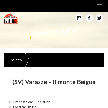
Toggl
navig
thegheinscidekur
Indietro
(SV) Varazze – Il monte Beigua
Proposto da: Rupa Biker
Località: Liguria