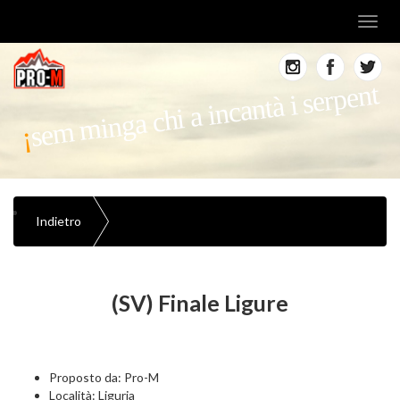
Toggl
navig
sem minga chi a incantà i serpent
Indietro
(SV) Finale Ligure
Proposto da: Pro-M
Località: Liguria