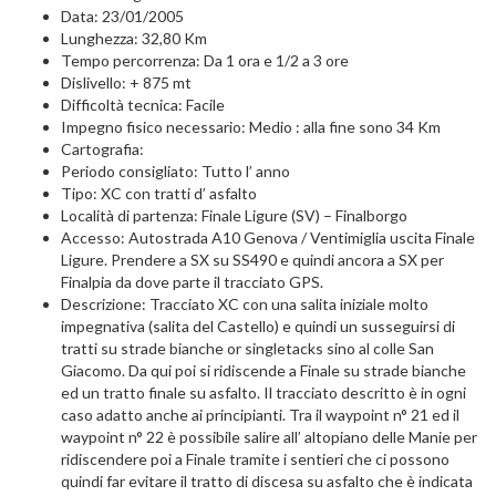
Data: 23/01/2005
Lunghezza: 32,80 Km
Tempo percorrenza: Da 1 ora e 1/2 a 3 ore
Dislivello: + 875 mt
Difficoltà tecnica: Facile
Impegno fisico necessario: Medio : alla fine sono 34 Km
Cartografia:
Periodo consigliato: Tutto l’ anno
Tipo: XC con tratti d’ asfalto
Località di partenza: Finale Ligure (SV) – Finalborgo
Accesso: Autostrada A10 Genova / Ventimiglia uscita Finale
Ligure. Prendere a SX su SS490 e quindi ancora a SX per
Finalpia da dove parte il tracciato GPS.
Descrizione: Tracciato XC con una salita iniziale molto
impegnativa (salita del Castello) e quindi un susseguirsi di
tratti su strade bianche or singletacks sino al colle San
Giacomo. Da qui poi si ridiscende a Finale su strade bianche
ed un tratto finale su asfalto. Il tracciato descritto è in ogni
caso adatto anche ai principianti. Tra il waypoint n° 21 ed il
waypoint n° 22 è possibile salire all’ altopiano delle Manie per
ridiscendere poi a Finale tramite i sentieri che ci possono
quindi far evitare il tratto di discesa su asfalto che è indicata