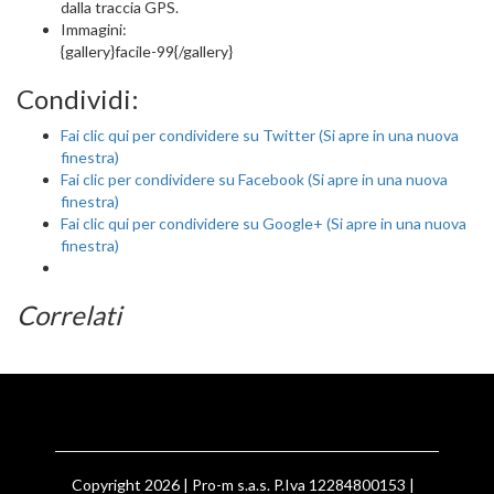
dalla traccia GPS.
Immagini:
{gallery}facile-99{/gallery}
Condividi:
Fai clic qui per condividere su Twitter (Si apre in una nuova
finestra)
Fai clic per condividere su Facebook (Si apre in una nuova
finestra)
Fai clic qui per condividere su Google+ (Si apre in una nuova
finestra)
Correlati
Copyright 2026 | Pro-m s.a.s. P.Iva 12284800153 |