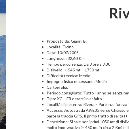
Ri
Proposto da: Gianni B.
Località: Ticino
Data: 10/07/2005
Lunghezza: 32,60 Km
Tempo percorrenza: Da 3 ore a 3,30
Dislivello: + 545 mt – 1750 mt
Difficoltà tecnica: Medio
Impegno fisico necessario: Medio
Cartografia:
Periodo consigliato: Tutto l’ anno se senza ne
Tipo: XC – FR e tratti in asfalto
Località di partenza: Rivera – Partenza funivi
Accesso: Autostrada A9/E35 verso Chiasso ed e
parte la traccia GPS. Il primo tratto di salita (
Descrizione: Si sale per i primi 1050 mt di dis
molto impegnativa (+ 450 mt in circa 2 Km) e d