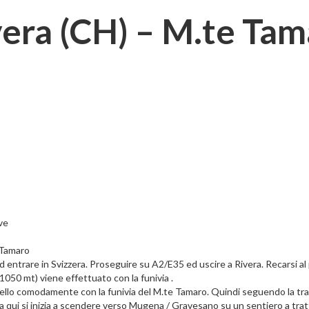
vera (CH) – M.te Tam
ve
a Tamaro
ntrare in Svizzera. Proseguire su A2/E35 ed uscire a Rivera. Recarsi al 
+ 1050 mt) viene effettuato con la funivia .
livello comodamente con la funivia del M.te Tamaro. Quindi seguendo la trac
a qui si inizia a scendere verso Mugena / Gravesano su un sentiero a trat