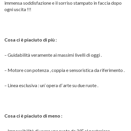
immensa soddisfazione e il sorriso stampato in faccia dopo
ogni uscita !!!
Cosa ci è piaciuto di più :
– Guidabilità veramente ai massimi livelli di oggi .
– Motore con potenza , coppia e sensoristica da riferimento .
– Linea esclusiva : un’ opera d’ arte su due ruote .
Cosa ci è piaciuto di meno :
– Impossibilità di usare una ruota da 29″ al posteriore .