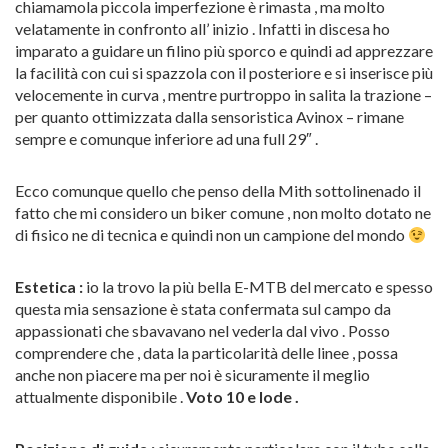
chiamamola piccola imperfezione è rimasta , ma molto
velatamente in confronto all’ inizio . Infatti in discesa ho
imparato a guidare un filino più sporco e quindi ad apprezzare
la facilità con cui si spazzola con il posteriore e si inserisce più
velocemente in curva , mentre purtroppo in salita la trazione –
per quanto ottimizzata dalla sensoristica Avinox – rimane
sempre e comunque inferiore ad una full 29″ .
Ecco comunque quello che penso della Mith sottolinenado il
fatto che mi considero un biker comune , non molto dotato ne
di fisico ne di tecnica e quindi non un campione del mondo
Estetica :
io la trovo la più bella E-MTB del mercato e spesso
questa mia sensazione è stata confermata sul campo da
appassionati che sbavavano nel vederla dal vivo . Posso
comprendere che , data la particolarità delle linee , possa
anche non piacere ma per noi è sicuramente il meglio
attualmente disponibile .
Voto 10 e lode .