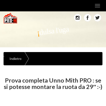
Toggl
navig
dulsa l'uga
Indietro
Prova completa Unno Mith PRO : se
si potesse montare la ruota da 29″ :-)