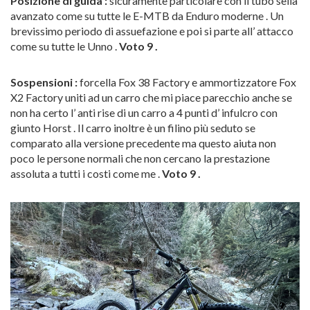
Posizione di guida :
sicuramente particolare con il tubo sella
avanzato come su tutte le E-MTB da Enduro moderne . Un
brevissimo periodo di assuefazione e poi si parte all’ attacco
come su tutte le Unno .
Voto 9 .
Sospensioni :
forcella Fox 38 Factory e ammortizzatore Fox
X2 Factory uniti ad un carro che mi piace parecchio anche se
non ha certo l’ anti rise di un carro a 4 punti d’ infulcro con
giunto Horst . Il carro inoltre è un filino più seduto se
comparato alla versione precedente ma questo aiuta non
poco le persone normali che non cercano la prestazione
assoluta a tutti i costi come me .
Voto 9 .