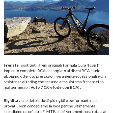
Frenata :
sostituiti i freni originali Formula Cura 4 con l’
impianto completo BCA accoppiato ai dischi BCA Hu4c
abbiamo ottenuto prestazioni veramente eccezzionali e una
resistenza al fading che nessuno altro sistema frenate ci ha
mai permesso !
Voto 7 (10 e lode con BCA) .
Rigidità :
uno dei prodotti più rigidi e performanti mai
provati . Non concediamo la lode perchè ultimamente
scendiamo da un’ altra E-MTB che è veramente una rotaia al