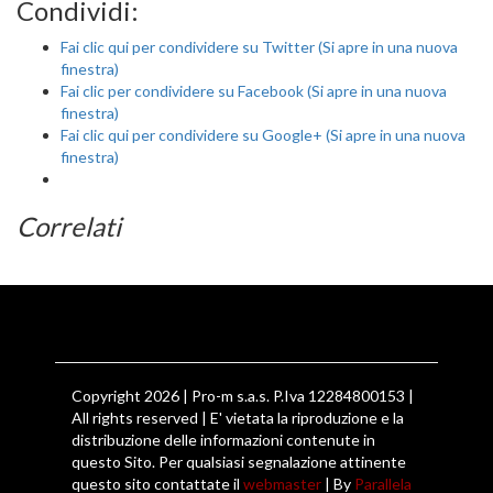
Condividi:
Fai clic qui per condividere su Twitter (Si apre in una nuova
finestra)
Fai clic per condividere su Facebook (Si apre in una nuova
finestra)
Fai clic qui per condividere su Google+ (Si apre in una nuova
finestra)
Correlati
Copyright 2026 | Pro-m s.a.s. P.Iva 12284800153 |
All rights reserved | E' vietata la riproduzione e la
distribuzione delle informazioni contenute in
questo Sito. Per qualsiasi segnalazione attinente
questo sito contattate il
webmaster
| By
Parallela