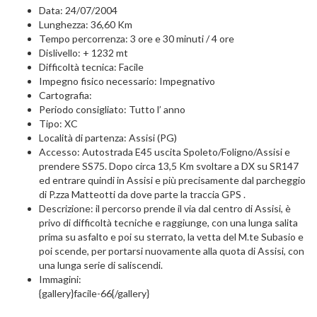
Data: 24/07/2004
Lunghezza: 36,60 Km
Tempo percorrenza: 3 ore e 30 minuti / 4 ore
Dislivello: + 1232 mt
Difficoltà tecnica: Facile
Impegno fisico necessario: Impegnativo
Cartografia:
Periodo consigliato: Tutto l’ anno
Tipo: XC
Località di partenza: Assisi (PG)
Accesso: Autostrada E45 uscita Spoleto/Foligno/Assisi e
prendere SS75. Dopo circa 13,5 Km svoltare a DX su SR147
ed entrare quindi in Assisi e più precisamente dal parcheggio
di P.zza Matteotti da dove parte la traccia GPS .
Descrizione: il percorso prende il via dal centro di Assisi, è
privo di difficoltà tecniche e raggiunge, con una lunga salita
prima su asfalto e poi su sterrato, la vetta del M.te Subasio e
poi scende, per portarsi nuovamente alla quota di Assisi, con
una lunga serie di saliscendi.
Immagini:
{gallery}facile-66{/gallery}