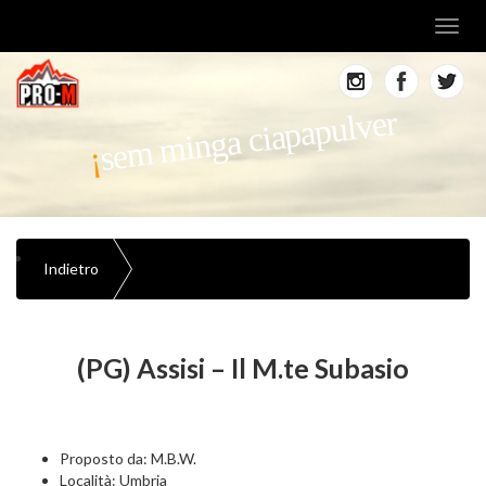
Toggl
navig
sem minga ciapapulver
Indietro
(PG) Assisi – Il M.te Subasio
Proposto da: M.B.W.
Località: Umbria