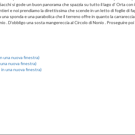
pe Sacchi si gode un buon panorama che spazzia su tutto il lago d’ Orta con
tieri e noi prendiamo la direttissima che scende in un letto di foglie di fag
tra una sponda e una parabolica che il terreno offre in quanto la carrarecci
Nonio . D’obbligo una sosta mangereccia al Circolo di Nonio . Proseguire poi
 in una nuova finestra)
n una nuova finestra)
e in una nuova finestra)