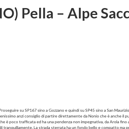
NO) Pella – Alpe Sacc
oseguire su SP167 sino a Gozzano e quindi su SP45 sino a San Maurizio d
nissimo anzi consiglio di partire direttamente da Nonio che è anche il pun
 che è poco trafficata ed ha una pendenza non impegnativa, da Arola fino a
i tranquillamente. La strada sterrata ha un fondo bello e compatto ma pr