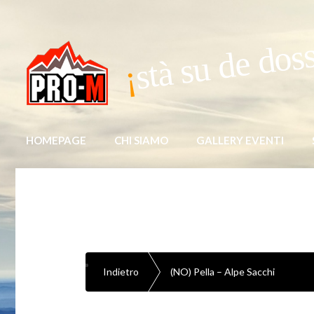
stà su de dos
HOMEPAGE
CHI SIAMO
GALLERY EVENTI
Indietro
(NO) Pella – Alpe Sacchi