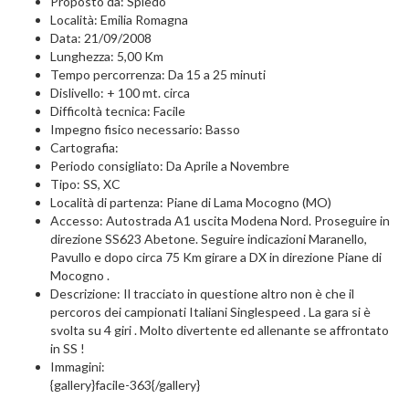
Proposto da: Spiedo
Località: Emilia Romagna
Data: 21/09/2008
Lunghezza: 5,00 Km
Tempo percorrenza: Da 15 a 25 minuti
Dislivello: + 100 mt. circa
Difficoltà tecnica: Facile
Impegno fisico necessario: Basso
Cartografia:
Periodo consigliato: Da Aprile a Novembre
Tipo: SS, XC
Località di partenza: Piane di Lama Mocogno (MO)
Accesso: Autostrada A1 uscita Modena Nord. Proseguire in
direzione SS623 Abetone. Seguire indicazioni Maranello,
Pavullo e dopo circa 75 Km girare a DX in direzione Piane di
Mocogno .
Descrizione: Il tracciato in questione altro non è che il
percoros dei campionati Italiani Singlespeed . La gara si è
svolta su 4 giri . Molto divertente ed allenante se affrontato
in SS !
Immagini:
{gallery}facile-363{/gallery}