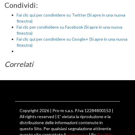
Condividi:
Fai clic qui per condividere su Twitter (Si apre in una nuova
finestra)
Fai clic per condividere su Facebook (Si apre in una nuova
finestra)
Fai clic qui per condividere su Google+ (Si apre in una nuova
finestra)
Correlati
Copyright 2026 | Pro-m s.a.s. P.Iva 12284800153 |
All rights reserved | E' vietata la riproduzione e la
distribuzione delle informazioni contenute in
questo Sito. Per qualsiasi segnalazione attinente
questo sito contattate il
webmaster
| By
Parallela