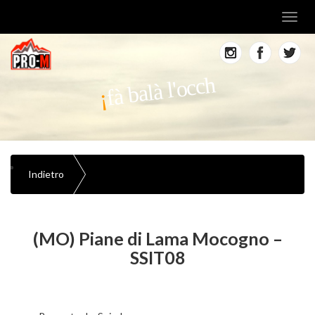
Toggl
navig
fà balà l'occh
Indietro
(MO) Piane di Lama Mocogno –
SSIT08