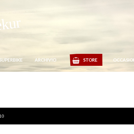
ekur
SUPERBIKE
ARCHIVIO
STORE
OCCASIO
010