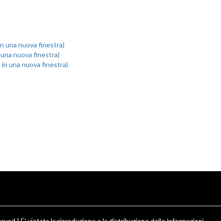
 in una nuova finestra)
n una nuova finestra)
e in una nuova finestra)
ved | E' vietata la riproduzione e la distribuzione delle informazioni