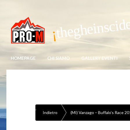
thegheinscid
HOMEPAGE
CHI SIAMO
GALLERY EVENTI
Indietro
(MI) Vanzago – Buffalo’s Race 2