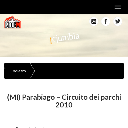
Toggl
navig
cjumbia
Indietro
(MI) Parabiago – Circuito dei parchi
2010