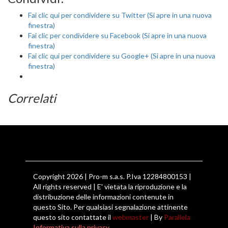
Fai clic qui per condividere su Twitter (Si apre in una nuova
finestra)
Fai clic per condividere su Facebook (Si apre in una nuova
finestra)
Fai clic qui per condividere su Google+ (Si apre in una nuova
finestra)
Correlati
Copyright 2026 | Pro-m s.a.s. P.Iva 12284800153 |
All rights reserved | E' vietata la riproduzione e la
distribuzione delle informazioni contenute in
questo Sito. Per qualsiasi segnalazione attinente
questo sito contattate il
webmaster
| By
Parallela
Informativa sulla privacy