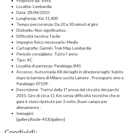
Proposto da: Vitto
Località: Lombardia
Data: 28/04/2010
Lunghezza: Km 11,400
Tempo percorrenza: Da 20 a 30 minuti al giro
Dislivello: Non significativo .
Difficoltà tecnica: Facile
Impegno fisico necessario: Medio
Cartografia: Garmin Trek Map Lombardia
Periodo consigliato: Tutto l’ anno
Tipo: XC
Località di partenza: Parabiago (MI)
Accesso: Autostrada A8 dei laghi in direzione laghi. Subito
dopo la barriera di Milano uscita Lainate . Proseguire sino a
Parabiago SP109 .
Descrizione: Trattsi della 1° prova del circuito dei parchi
2010. Giro di circa 11 Km senza difficoltà tecniche che in
gara è stato ripetuto per 3 volte. Buon campo per
allenamento .
Immagini:
{gallery}facile-453{/gallery}
Condividi: