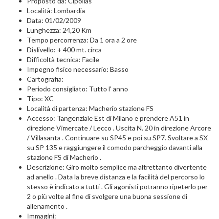
Proposto da: Cipollas
Località: Lombardia
Data: 01/02/2009
Lunghezza: 24,20 Km
Tempo percorrenza: Da 1 ora a 2 ore
Dislivello: + 400 mt. circa
Difficoltà tecnica: Facile
Impegno fisico necessario: Basso
Cartografia:
Periodo consigliato: Tutto l’ anno
Tipo: XC
Località di partenza: Macherio stazione FS
Accesso: Tangenziale Est di Milano e prendere A51 in
direzione Vimercate / Lecco . Uscita N. 20 in direzione Arcore
/ Villasanta . Continuare su SP45 e poi su SP7. Svoltare a SX
su SP 135 e raggiungere il comodo parcheggio davanti alla
stazione FS di Macherio .
Descrizione: Giro molto semplice ma altrettanto divertente
ad anello . Data la breve distanza e la facilità del percorso lo
stesso è indicato a tutti . Gli agonisti potranno ripeterlo per
2 o più volte al fine di svolgere una buona sessione di
allenamento .
Immagini: