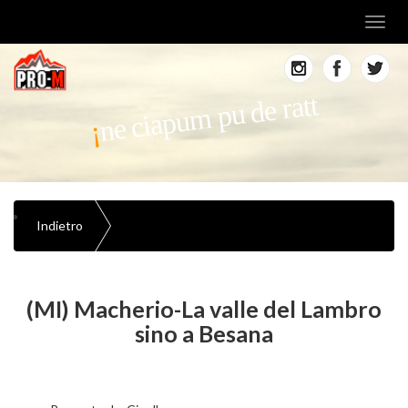
Toggl
navig
ne ciapum pu de ratt
Indietro
(MI) Macherio-La valle del Lambro
sino a Besana