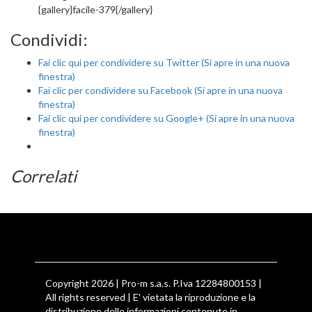
{gallery}facile-379{/gallery}
Condividi:
Fai clic qui per condividere su Twitter (Si apre in una nuova
finestra)
Fai clic per condividere su Facebook (Si apre in una nuova
finestra)
Fai clic qui per condividere su Google+ (Si apre in una nuova
finestra)
Correlati
Copyright 2026 | Pro-m s.a.s. P.Iva 12284800153 |
All rights reserved | E' vietata la riproduzione e la
distribuzione delle informazioni contenute in