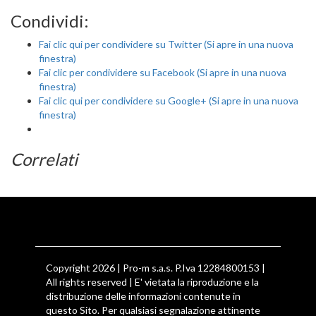
Condividi:
Fai clic qui per condividere su Twitter (Si apre in una nuova
finestra)
Fai clic per condividere su Facebook (Si apre in una nuova
finestra)
Fai clic qui per condividere su Google+ (Si apre in una nuova
finestra)
Correlati
Copyright 2026 | Pro-m s.a.s. P.Iva 12284800153 |
All rights reserved | E' vietata la riproduzione e la
distribuzione delle informazioni contenute in
questo Sito. Per qualsiasi segnalazione attinente