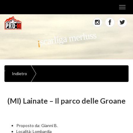
Toggl
navig
scarliga merluss
Indietro
(MI) Lainate – Il parco delle Groane
Proposto da: Gianni B.
Località: Lombardia