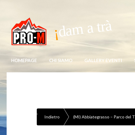
dam a trà
HOMEPAGE
CHI SIAMO
GALLERY EVENTI
Indietro
(MI) Abbiategrasso – Parco del T