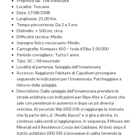
Proposto da: The Advocate
Località: Toscana
Data: 17/08/2008
Lunghezza: 21,00 Km
Tempo percorrenza: Da 2 a 3 ore
Dislivello: + 500 mt. circa
Difficoltà tecnica: Medio
Impegno fisico necessario: Medio
Cartografia: Kompass 650 – Isola d’Elba 1:30.000
Periodo consigliato: Tutto l’ anno
Tipo: XC / All mountain
Località di partenza: Spiaggia dell’Innamorata
Accesso: Raggiunto l’abitato di Capoliveri proseguire
seguendo le indicazioni per l’Innamorata. Parcheggiare a
ridosso della spiaggia.
Descrizione: Dalla spiaggia dell’Innamorata prendere la
strada asfaltata con indicazioni per Ripe Alte e Calone che
sale con pendenze in aumento e dopo un pò diventa
sterrata. Al secondo Wp (002 DX) si raggiunge la sterrata
che fa parte del c.d. "Anello Basso" e si gira a destra. In
continuo saliscendi si raggiungono, in sequenza, il Museo dei
Minerali ed il Residence Costa dei Gabbiani. Al bivio dopo il
tratto asfaltato (003 SX) si prosegue in salita tenendo la