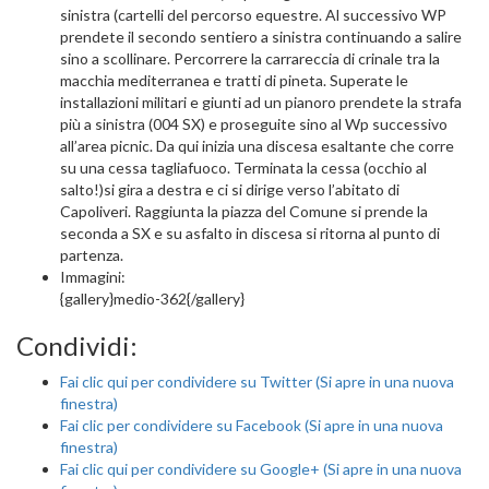
sinistra (cartelli del percorso equestre. Al successivo WP
prendete il secondo sentiero a sinistra continuando a salire
sino a scollinare. Percorrere la carrareccia di crinale tra la
macchia mediterranea e tratti di pineta. Superate le
installazioni militari e giunti ad un pianoro prendete la strafa
più a sinistra (004 SX) e proseguite sino al Wp successivo
all’area picnic. Da qui inizia una discesa esaltante che corre
su una cessa tagliafuoco. Terminata la cessa (occhio al
salto!)si gira a destra e ci si dirige verso l’abitato di
Capoliveri. Raggiunta la piazza del Comune si prende la
seconda a SX e su asfalto in discesa si ritorna al punto di
partenza.
Immagini:
{gallery}medio-362{/gallery}
Condividi:
Fai clic qui per condividere su Twitter (Si apre in una nuova
finestra)
Fai clic per condividere su Facebook (Si apre in una nuova
finestra)
Fai clic qui per condividere su Google+ (Si apre in una nuova