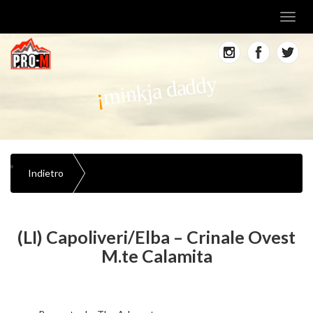
Toggl
navig
minkja daddy
Indietro
(LI) Capoliveri/Elba – Crinale Ovest
M.te Calamita