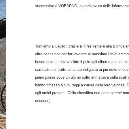
successiva a VOBARNO, avendo avuto delle informazioni p
Torniamo a Caglio : grazie al Presidente e alla Bionda e
altra occasione per far lavorare al massimo i miei ammorti
bosco dove si doveva fare il pelo agli alberi e anche so
cambiato sul tratto asfaltato indigesto ai più dove si do
pieno paese dove un ultimo salto immetteva sulla scalinat
hanno rimesso alcuni raggi a causa della loro velocità. 
agli amici presenti. Della classifica non parlo perché n
nessuno).