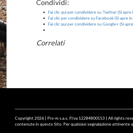
Condividi:
Fai clic qui per condividere su Twitter (Si apre
Fai clic per condividere su Facebook (Si apre i
Fai clic qui per condividere su Google+ (Si apr
Correlati
Copyright 2026 | Pro-m s.a.s. P.Iva 12284800153 | All rights reser
contenute in questo Sito. Per qualsiasi segnalazione attinente q