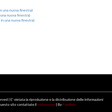
 in una nuova finestra)
n una nuova finestra)
e in una nuova finestra)
ved | E' vietata la riproduzione e la distribuzione delle informazioni
uesto sito contattate il
webmaster
| By
Parallela