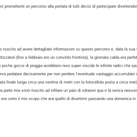
romettenti un percorso alla portata di tutti decisi di partecipare divertend
ro riuscito ad avere dettagliate informazioni su questo percorso e, data la su
zzatori (fino a febbraio ero un convinto frontista), la giornata calda era perfe
lo poche gocce di pioggia avrebbero reso super viscide le infinite radici che 
veva pedalare decisamente per non perdere l’eventuale vantaggio accumulato nella
a finale lunga circa una ventina di metri con la fotocellula posta a circa metà
Da parte mia sono riuscito ad infilare un paio di sdraioni qua e là senza ness
on era certo il mio scopo che era quello di divertirmi passando una domenica i