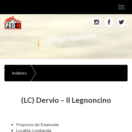
Toggl
navig
scarliga merluss
Indietro
(LC) Dervio – Il Legnoncino
Proposto da: Emanuele
Località: Lombardia