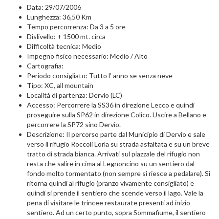
Data: 29/07/2006
Lunghezza: 36,50 Km
Tempo percorrenza: Da 3 a 5 ore
Dislivello: + 1500 mt. circa
Difficoltà tecnica: Medio
Impegno fisico necessario: Medio / Alto
Cartografia:
Periodo consigliato: Tutto l’ anno se senza neve
Tipo: XC, all mountain
Località di partenza: Dervio (LC)
Accesso: Percorrere la SS36 in direzione Lecco e quindi
proseguire sulla SP62 in direzione Colico. Uscire a Bellano e
percorrere la SP72 sino Dervio.
Descrizione: Il percorso parte dal Municipio di Dervio e sale
verso il rifugio Roccoli Lorla su strada asfaltata e su un breve
tratto di strada bianca. Arrivati sul piazzale del rifugio non
resta che salire in cima al Legnoncino su un sentiero dal
fondo molto tormentato (non sempre si riesce a pedalare). Si
ritorna quindi al rifugio (pranzo vivamente consigliato) e
quindi si prende il sentiero che scende verso il lago. Vale la
pena di visitare le trincee restaurate presenti ad inizio
sentiero. Ad un certo punto, sopra Sommafiume, il sentiero