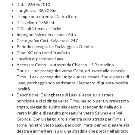
Data: 26/06/2010
Lunghezza: 36,90 Km
Tempo percorrenza: Da 6 a 8 ore
Dislivello: + 1858 mt.
Difficoltà tecnica: Facile
Impegno fisico necessario: Alto
Cartografia: Cart. Svizzera n. 247
Periodo consigliato: Da Maggio a Ottobre
Tipo: XC con tratti in asfalto
Località di partenza: Laax
Accesso: Como – autostrada Chiasso – S.Bernadino –
Thusis – poi proseguire verso Coira, ed uscire allo svincolo –
Flims – Laax, proseguire lungo questa strada, fino al paese di
Laax, parcheggiando antistante il laghetto di questa località.
località.
Descrizione: Dal laghetto di Laax si esce sulla strada
principale e ci si dirige verso Flims, ma solo per un brevissimo
tratto, piegando subito alla destra, scendendo nella gola
verso Mulin e di seguito proseguire verso Salums e la Val
Gronda. Con un largo giro si rientra sulla strada per Flims, si
torna indietro verso Laax, per pochi metri per poi piegare alla
destra e immettersi su di una stradina che porta nell’abitato