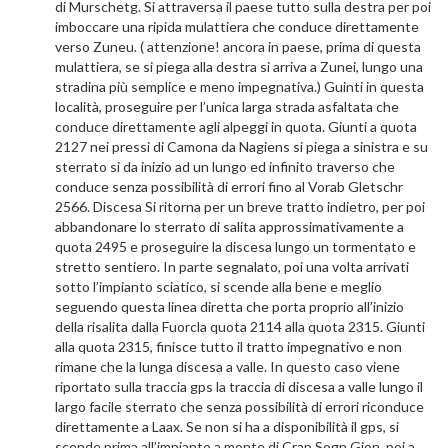
di Murschetg. Si attraversa il paese tutto sulla destra per poi
imboccare una ripida mulattiera che conduce direttamente
verso Zuneu. ( attenzione! ancora in paese, prima di questa
mulattiera, se si piega alla destra si arriva a Zunei, lungo una
stradina più semplice e meno impegnativa.) Guinti in questa
località, proseguire per l’unica larga strada asfaltata che
conduce direttamente agli alpeggi in quota. Giunti a quota
2127 nei pressi di Camona da Nagiens si piega a sinistra e su
sterrato si da inizio ad un lungo ed infinito traverso che
conduce senza possibilità di errori fino al Vorab Gletschr
2566. Discesa Si ritorna per un breve tratto indietro, per poi
abbandonare lo sterrato di salita approssimativamente a
quota 2495 e proseguire la discesa lungo un tormentato e
stretto sentiero. In parte segnalato, poi una volta arrivati
sotto l’impianto sciatico, si scende alla bene e meglio
seguendo questa linea diretta che porta proprio all’inizio
della risalita dalla Fuorcla quota 2114 alla quota 2315. Giunti
alla quota 2315, finisce tutto il tratto impegnativo e non
rimane che la lunga discesa a valle. In questo caso viene
riportato sulla traccia gps la traccia di discesa a valle lungo il
largo facile sterrato che senza possibilità di errori riconduce
direttamente a Laax. Se non si ha a disponibilità il gps, si
scende prima all’impianto a monte di Crap Sogn Gion, poi a