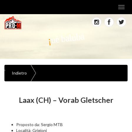
Toggl
navig
uè baluba
Indietro
Laax (CH) – Vorab Gletscher
Proposto da: Sergio MTB
Località: Grigioni