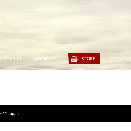
y
SUPERBIKE
ARCHIVIO
STORE
OCCASIO
– 1° Tappa