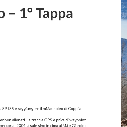
o – 1° Tappa
su SP135 e raggiungere il mMausoleo di Coppi a
iker ben allenati. La traccia GPS è priva di waypoint
l percorso 2004 si sale sino in cima al M.te Giarolo e