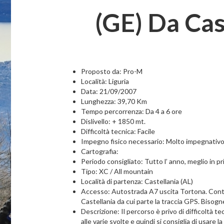
(GE) Da Cas
Proposto da: Pro-M
Località: Liguria
Data: 21/09/2007
Lunghezza: 39,70 Km
Tempo percorrenza: Da 4 a 6 ore
Dislivello: + 1850 mt.
Difficoltà tecnica: Facile
Impegno fisico necessario: Molto impegnativ
Cartografia:
Periodo consigliato: Tutto l’ anno, meglio in p
Tipo: XC / All mountain
Località di partenza: Castellania (AL)
Accesso: Autostrada A7 uscita Tortona. Contin
Castellania da cui parte la traccia GPS. Bisogne
Descrizione: Il percorso è privo di difficoltà te
alle varie svolte e quindi si consiglia di usare 