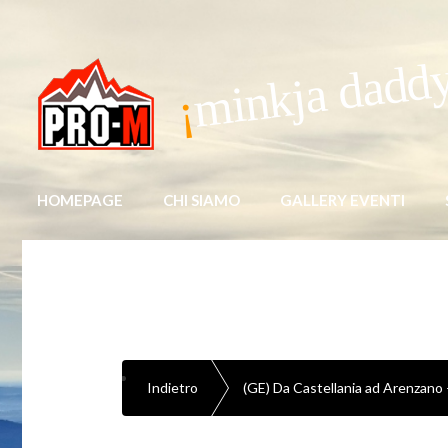
minkja dadd
HOMEPAGE
CHI SIAMO
GALLERY EVENTI
Indietro
(GE) Da Castellania ad Arenzano 