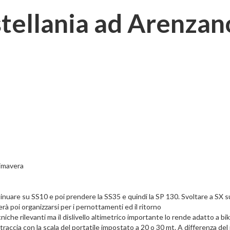
tellania ad Arenzan
o
rimavera
uare su SS10 e poi prendere la SS35 e quindi la SP 130. Svoltare a SX 
rà poi organizzarsi per i pernottamenti ed il ritorno
cniche rilevanti ma il dislivello altimetrico importante lo rende adatto a b
la traccia con la scala del portatile impostato a 20 o 30 mt. A differenza de