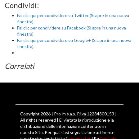
Condividi:
Fai clic qui per condividere su Twitter (Si apre in una nuova
finestra)
Fai clic per condividere su Facebook (Si apre in una nuova
finestra)
Fai clic qui per condividere su Google+ (Si apre in una nuova
finestra)
Correlati
Copyright 2026 | Pro-m s.a.s. P.Iva 12284800153 |
All rights reserved | E' vietata la riproduzione e la
distribuzione delle informazioni contenute in
questo Sito. Per qualsiasi segnalazione attinente
questo sito contattate il
webmaster
| By
Parallela