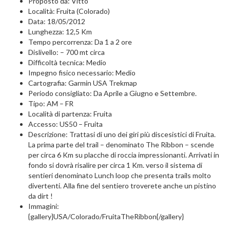
Proposto da: Vitto
Località: Fruita (Colorado)
Data: 18/05/2012
Lunghezza: 12,5 Km
Tempo percorrenza: Da 1 a 2 ore
Dislivello: – 700 mt circa
Difficoltà tecnica: Medio
Impegno fisico necessario: Medio
Cartografia: Garmin USA Trekmap
Periodo consigliato: Da Aprile a Giugno e Settembre.
Tipo: AM – FR
Località di partenza: Fruita
Accesso: US50 – Fruita
Descrizione: Trattasi di uno dei giri più discesistici di Fruita.
La prima parte del trail – denominato The Ribbon – scende
per circa 6 Km su placche di roccia impressionanti. Arrivati in
fondo si dovrà risalire per circa 1 Km. verso il sistema di
sentieri denominato Lunch loop che presenta trails molto
divertenti. Alla fine del sentiero troverete anche un pistino
da dirt !
Immagini:
{gallery}USA/Colorado/FruitaTheRibbon{/gallery}