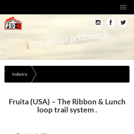
Toggl
navig
sem minga pelabròcch
Indietro
Fruita (USA) – The Ribbon & Lunch
loop trail system .