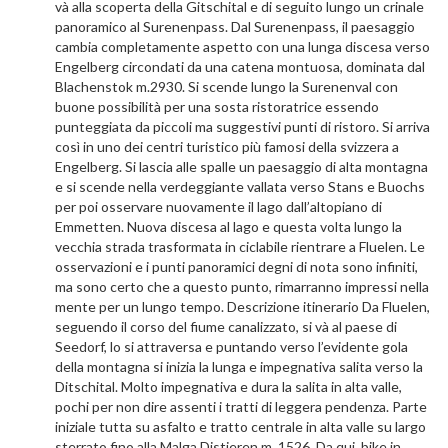
và alla scoperta della Gitschital e di seguito lungo un crinale
panoramico al Surenenpass. Dal Surenenpass, il paesaggio
cambia completamente aspetto con una lunga discesa verso
Engelberg circondati da una catena montuosa, dominata dal
Blachenstok m.2930. Si scende lungo la Surenenval con
buone possibilità per una sosta ristoratrice essendo
punteggiata da piccoli ma suggestivi punti di ristoro. Si arriva
così in uno dei centri turistico più famosi della svizzera a
Engelberg. Si lascia alle spalle un paesaggio di alta montagna
e si scende nella verdeggiante vallata verso Stans e Buochs
per poi osservare nuovamente il lago dall’altopiano di
Emmetten. Nuova discesa al lago e questa volta lungo la
vecchia strada trasformata in ciclabile rientrare a Fluelen. Le
osservazioni e i punti panoramici degni di nota sono infiniti,
ma sono certo che a questo punto, rimarranno impressi nella
mente per un lungo tempo. Descrizione itinerario Da Fluelen,
seguendo il corso del fiume canalizzato, si và al paese di
Seedorf, lo si attraversa e puntando verso l’evidente gola
della montagna si inizia la lunga e impegnativa salita verso la
Ditschital. Molto impegnativa e dura la salita in alta valle,
pochi per non dire assenti i tratti di leggera pendenza. Parte
iniziale tutta su asfalto e tratto centrale in alta valle su largo
sterrato fino alla Malga Distieren m. 1526. Da qui, bike in