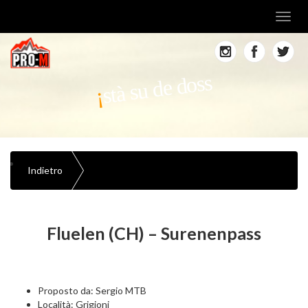
Toggl
navig
stà su de doss
Indietro
Fluelen (CH) – Surenenpass
Proposto da: Sergio MTB
Località: Grigioni