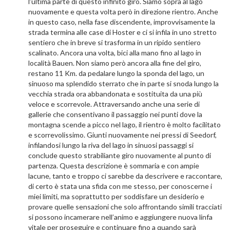
l’ultima parte di questo infinito giro. Siamo sopra al lago
nuovamente e questa volta però in direzione rientro. Anche
in questo caso, nella fase discendente, improvvisamente la
strada termina alle case di Hoster e ci si infila in uno stretto
sentiero che in breve si trasforma in un ripido sentiero
scalinato. Ancora una volta, bici alla mano fino al lago in
località Bauen. Non siamo però ancora alla fine del giro,
restano 11 Km. da pedalare lungo la sponda del lago, un
sinuoso ma splendido sterrato che in parte si snoda lungo la
vecchia strada ora abbandonata e sostituita da una più
veloce e scorrevole. Attraversando anche una serie di
gallerie che consentivano il passaggio nei punti dove la
montagna scende a picco nel lago, il rientro è molto facilitato
e scorrevolissimo. Giunti nuovamente nei pressi di Seedorf,
infilandosi lungo la riva del lago in sinuosi passaggi si
conclude questo strabiliante giro nuovamente al punto di
partenza. Questa descrizione è sommaria e con ampie
lacune, tanto e troppo ci sarebbe da descrivere e raccontare,
di certo è stata una sfida con me stesso, per conoscerne i
miei limiti, ma soprattutto per soddisfare un desiderio e
provare quelle sensazioni che solo affrontando simili tracciati
si possono incamerare nell’animo e aggiungere nuova linfa
vitale per proseguire e continuare fino a quando sarà