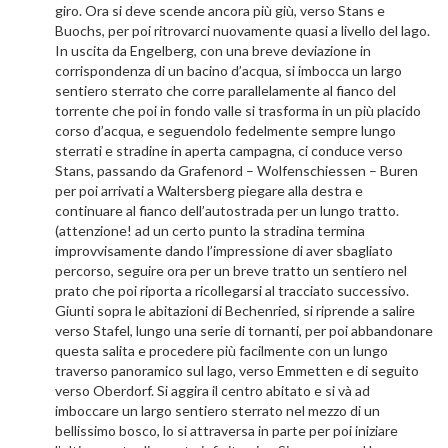
giro. Ora si deve scende ancora più giù, verso Stans e
Buochs, per poi ritrovarci nuovamente quasi a livello del lago.
In uscita da Engelberg, con una breve deviazione in
corrispondenza di un bacino d’acqua, si imbocca un largo
sentiero sterrato che corre parallelamente al fianco del
torrente che poi in fondo valle si trasforma in un più placido
corso d’acqua, e seguendolo fedelmente sempre lungo
sterrati e stradine in aperta campagna, ci conduce verso
Stans, passando da Grafenord – Wolfenschiessen – Buren
per poi arrivati a Waltersberg piegare alla destra e
continuare al fianco dell’autostrada per un lungo tratto.
(attenzione! ad un certo punto la stradina termina
improvvisamente dando l’impressione di aver sbagliato
percorso, seguire ora per un breve tratto un sentiero nel
prato che poi riporta a ricollegarsi al tracciato successivo.
Giunti sopra le abitazioni di Bechenried, si riprende a salire
verso Stafel, lungo una serie di tornanti, per poi abbandonare
questa salita e procedere più facilmente con un lungo
traverso panoramico sul lago, verso Emmetten e di seguito
verso Oberdorf. Si aggira il centro abitato e si và ad
imboccare un largo sentiero sterrato nel mezzo di un
bellissimo bosco, lo si attraversa in parte per poi iniziare