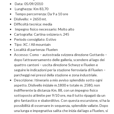
Data: 05/09/2010
Lunghezza: Km 83,70
Tempo percorrenza: Da 9 a 10 ore
Dislivello: + 2650 mt.
Difficoltà tecnica: media
Impegno fisico necessario: Molto alto
Cartografia: Cartina svizzera n. 245
Periodo consigliato: Estivo
Tipo: XC / All mountain
Località di partenza: Fluelen
Accesso: Como – autostrada svizzera direzione Gottardo –
dopo l’attraversamento delle galleria, scendere al lago dei
quattro cantoni – uscita direzione Schwyz e Fluelen e
seguire le indicazioni per la stazione ferroviaria di Fluelen –
parcheggi nei pressi della stazione e zona industriale.
Descrizione: Itinerario a mio avviso splendido sotto ogni
aspetto. Dislivello iniziale m.1800 e totale m. 2580, non
indifferente la distanza Km. 88, con un impegno fisico
sottoposto al limite per 9/10 ore, ma il tutto ripagati da un
giro fantastico e sbalorditivo. Con questa escursione, si ha la
possibilità di osservare in sequenza, splendide vallate. Dopo
una lunga e impegnativa salita che inizia dal lago a Fluelen, si