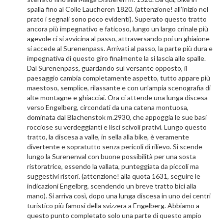
spalla fino al Colle Laucheren 1820. (attenzione! all’inizio nel
prato i segnali sono poco evidenti). Superato questo tratto
ancora più impegnativo e faticoso, lungo un largo crinale più
agevole ci si avvicina al passo, attraversando poi un ghiaione
si accede al Surenenpass. Arrivati al passo, la parte più dura e
impegnativa di questo giro finalmente la si lascia alle spalle.
Dal Surenenpass, guardando sul versante opposto, il
paesaggio cambia completamente aspetto, tutto appare più
maestoso, semplice, rilassante e con un’ampia scenografia di
alte montagne e ghiacciai. Ora ci attende una lunga discesa
verso Engelberg, circondati da una catena montuosa,
dominata dal Blachenstok m.2930, che appoggia le sue basi
rocciose su verdeggianti e lisci scivoli prativi. Lungo questo
tratto, la discesa a valle, in sella alla bike, è veramente
divertente e sopratutto senza pericoli di rilievo. Si scende
lungo la Surenenval con buone possibilità per una sosta
ristoratrice, essendo la vallata, punteggiata da piccoli ma
suggestivi ristori. (attenzione! alla quota 1631, seguire le
indicazioni Engelbrg, scendendo un breve tratto bici alla
mano). Si arriva così, dopo una lunga discesa in uno dei centri
turistico più famosi della svizzera a Engelberg. Abbiamo a
questo punto completato solo una parte di questo ampio