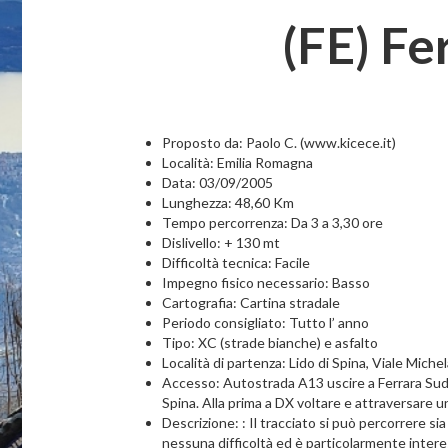
(FE) Fe
Proposto da: Paolo C. (www.kicece.it)
Località: Emilia Romagna
Data: 03/09/2005
Lunghezza: 48,60 Km
Tempo percorrenza: Da 3 a 3,30 ore
Dislivello: + 130 mt
Difficoltà tecnica: Facile
Impegno fisico necessario: Basso
Cartografia: Cartina stradale
Periodo consigliato: Tutto l’ anno
Tipo: XC (strade bianche) e asfalto
Località di partenza: Lido di Spina, Viale Miche
Accesso: Autostrada A13 uscire a Ferrara Sud, 
Spina. Alla prima a DX voltare e attraversare un
Descrizione: : Il tracciato si può percorrere si
nessuna difficoltà ed è particolarmente interess