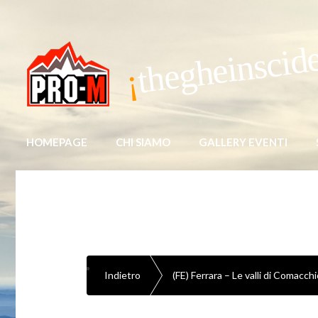
thegheinscid
HOMEPAGE
CHI SIAMO
GALLERY EVENTI
Indietro
(FE) Ferrara – Le valli di Comacch