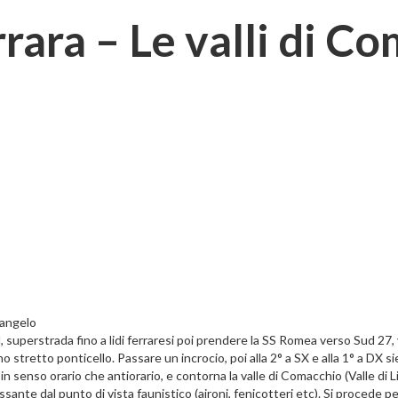
rrara – Le valli di C
langelo
superstrada fino a lidi ferraresi poi prendere la SS Romea verso Sud 27, 
o stretto ponticello. Passare un incrocio, poi alla 2° a SX e alla 1° a DX s
a in senso orario che antiorario, e contorna la valle di Comacchio (Valle d
ante dal punto di vista faunistico (aironi, fenicotteri etc). Si procede pe