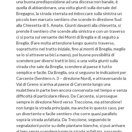
una buona predisposizione ad una discesa non banale, è
quella di abbandonare, una volta giunti sulla dorsale del
Bregagno, la strada sterrata ed imboccare sulla sinistra un
piccolo ben marcato sentiero che scende in direzione Sud
alla Chiesetta di S. Amate. Giunti davanti alla chiesetta, si
prende il sentiero che scende alla sinistra e con un traverso
ci si porta sul versante dei Monti di Breglia e di seguito a
Breglia. (Fare molta attenzione lungo questo traverso,
soprattutto nel tratto iniziale, fino ai monti di Breglia, meglio
se lo si attraversa bici a mano), poi buone possibilità di
scendere per diversi tratti in bici, e una volta giunti sulla
strada che sale da Breglia, scendere al paese è tutto
semplice e facile. Da Breglia, ora si seguono le indicazioni per
Carcente (Sentiero n. 3 – direzione Nord), e attraversando la
Val di Greno si arriva al paese di Carcente lungo una
mulattiera in parte ben ancora conservata nel tempo e senza
difficoltà di particolare rilievo. Da Carcente, si prosegue
sempre in direzione Nord verso Treccione, ma attenzione!
non lungo la strada principale, ma anche in questo caso, per
un divertente e facile sentiero che corre quasi parallelo
sopra la strada asfaltata. Da Treccione, seguendo le
segnalazioni poste su delle piantane bianche, si può arrivare
al lago senza scendere lungo la strada asfaltata, passando