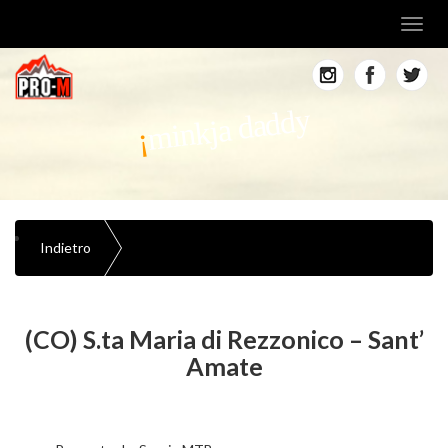
Toggl
navig
minkja daddy
Indietro
(CO) S.ta Maria di Rezzonico – Sant’
Amate