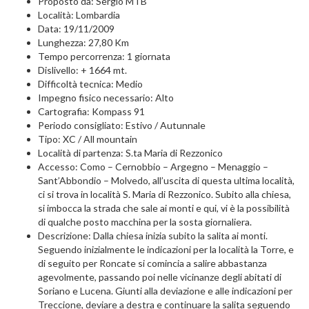
Proposto da: Sergio MTB
Località: Lombardia
Data: 19/11/2009
Lunghezza: 27,80 Km
Tempo percorrenza: 1 giornata
Dislivello: + 1664 mt.
Difficoltà tecnica: Medio
Impegno fisico necessario: Alto
Cartografia: Kompass 91
Periodo consigliato: Estivo / Autunnale
Tipo: XC / All mountain
Località di partenza: S.ta Maria di Rezzonico
Accesso: Como – Cernobbio – Argegno – Menaggio –
Sant’Abbondio – Molvedo, all’uscita di questa ultima località,
ci si trova in località S. Maria di Rezzonico. Subito alla chiesa,
si imbocca la strada che sale ai monti e qui, vi è la possibilità
di qualche posto macchina per la sosta giornaliera.
Descrizione: Dalla chiesa inizia subito la salita ai monti.
Seguendo inizialmente le indicazioni per la località la Torre, e
di seguito per Roncate si comincia a salire abbastanza
agevolmente, passando poi nelle vicinanze degli abitati di
Soriano e Lucena. Giunti alla deviazione e alle indicazioni per
Treccione, deviare a destra e continuare la salita seguendo