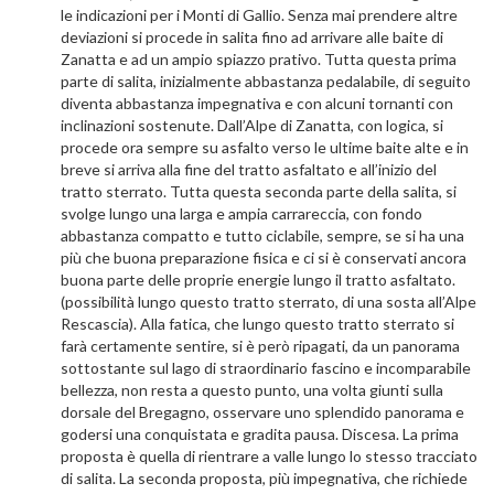
le indicazioni per i Monti di Gallio. Senza mai prendere altre
deviazioni si procede in salita fino ad arrivare alle baite di
Zanatta e ad un ampio spiazzo prativo. Tutta questa prima
parte di salita, inizialmente abbastanza pedalabile, di seguito
diventa abbastanza impegnativa e con alcuni tornanti con
inclinazioni sostenute. Dall’Alpe di Zanatta, con logica, si
procede ora sempre su asfalto verso le ultime baite alte e in
breve si arriva alla fine del tratto asfaltato e all’inizio del
tratto sterrato. Tutta questa seconda parte della salita, si
svolge lungo una larga e ampia carrareccia, con fondo
abbastanza compatto e tutto ciclabile, sempre, se si ha una
più che buona preparazione fisica e ci si è conservati ancora
buona parte delle proprie energie lungo il tratto asfaltato.
(possibilità lungo questo tratto sterrato, di una sosta all’Alpe
Rescascia). Alla fatica, che lungo questo tratto sterrato si
farà certamente sentire, si è però ripagati, da un panorama
sottostante sul lago di straordinario fascino e incomparabile
bellezza, non resta a questo punto, una volta giunti sulla
dorsale del Bregagno, osservare uno splendido panorama e
godersi una conquistata e gradita pausa. Discesa. La prima
proposta è quella di rientrare a valle lungo lo stesso tracciato
di salita. La seconda proposta, più impegnativa, che richiede