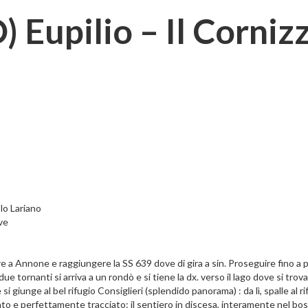
) Eupilio – Il Corniz
lo Lariano
ve
 a Annone e raggiungere la SS 639 dove di gira a sin. Proseguire fino a 
 due tornanti si arriva a un rondò e si tiene la dx. verso il lago dove si tro
si giunge al bel rifugio Consiglieri (splendido panorama) : da lì, spalle al rif
 e perfettamente tracciato: il sentiero in discesa, interamente nel bosc