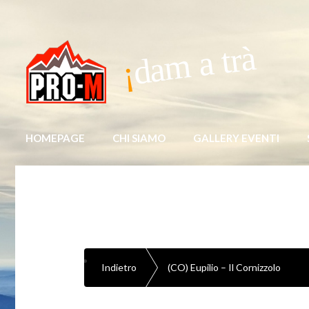
dam a trà
HOMEPAGE
CHI SIAMO
GALLERY EVENTI
Indietro
(CO) Eupilio – Il Cornizzolo