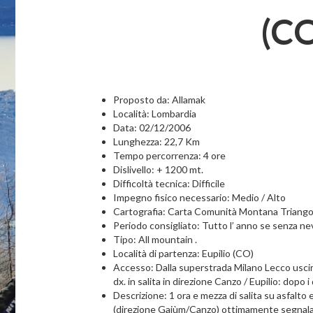
(CO
Proposto da: Allamak
Località: Lombardia
Data: 02/12/2006
Lunghezza: 22,7 Km
Tempo percorrenza: 4 ore
Dislivello: + 1200 mt.
Difficoltà tecnica: Difficile
Impegno fisico necessario: Medio / Alto
Cartografia: Carta Comunità Montana Triango
Periodo consigliato: Tutto l’ anno se senza ne
Tipo: All mountain .
Località di partenza: Eupilio (CO)
Accesso: Dalla superstrada Milano Lecco uscire
dx. in salita in direzione Canzo / Eupilio: dopo i
Descrizione: 1 ora e mezza di salita su asfalto e 
(direzione Gaiùm/Canzo) ottimamente segnalato