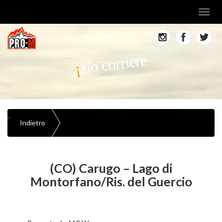
Toggl
navig
zio corriere
Indietro
(CO) Carugo – Lago di
Montorfano/Ris. del Guercio