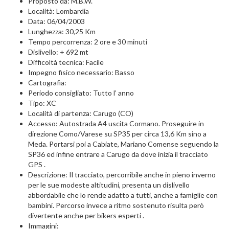
Proposto da: M.B.W.
Località: Lombardia
Data: 06/04/2003
Lunghezza: 30,25 Km
Tempo percorrenza: 2 ore e 30 minuti
Dislivello: + 692 mt
Difficoltà tecnica: Facile
Impegno fisico necessario: Basso
Cartografia:
Periodo consigliato: Tutto l’ anno
Tipo: XC
Località di partenza: Carugo (CO)
Accesso: Autostrada A4 uscita Cormano. Proseguire in
direzione Como/Varese su SP35 per circa 13,6 Km sino a
Meda. Portarsi poi a Cabiate, Mariano Comense seguendo la
SP36 ed infine entrare a Carugo da dove inizia il tracciato
GPS .
Descrizione: Il tracciato, percorribile anche in pieno inverno
per le sue modeste altitudini, presenta un dislivello
abbordabile che lo rende adatto a tutti, anche a famiglie con
bambini. Percorso invece a ritmo sostenuto risulta però
divertente anche per bikers esperti .
Immagini: