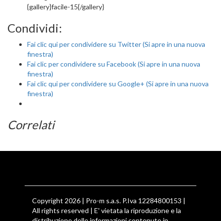
{gallery}facile-15{/gallery}
Condividi:
Fai clic qui per condividere su Twitter (Si apre in una nuova
finestra)
Fai clic per condividere su Facebook (Si apre in una nuova
finestra)
Fai clic qui per condividere su Google+ (Si apre in una nuova
finestra)
Correlati
Copyright 2026 | Pro-m s.a.s. P.Iva 12284800153 |
All rights reserved | E' vietata la riproduzione e la
distribuzione delle informazioni contenute in