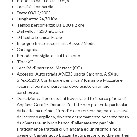
Proposto da: "Lo Zio" Diego
Località: Lombardia
Data: 08/12/2005
Lunghezza: 24,70 Km
Tempo percorrenza: Da 1,30 a 2 ore
Dislivello: + 250 mt. circa
Difficoltà tecnica: Facile
Impegno fisico necessario: Basso / Medio
Cartografia:
Periodo consigliato: Tutto l’ anno
Tipo: XC
Località di partenza: Mozzate (CO)
Accesso: Autostrada A9/E35 uscita Saronno. A SX su
SPexSS233. Continuare per circa 7 Km sino a Mozzate e
recarsi al punto di partenza dove esiste un ampio
parcheggio.
Descrizione: Il percorso attraversa tutto il parco pineta di
Appiano Gentile. Durante l ‘estate non presenta particolari
difficolta ma nei mesi freddi e con terreno bagnato, a causa
del terreno argilloso, diventa estremamente pesante tanto
da diventare un buon banco d’ allenamento per i più.
Praticamente trattasi di un’ andata ed un ritorno sino al
paese di Castelnuovo Bozzente . Si percorrono due sentieri