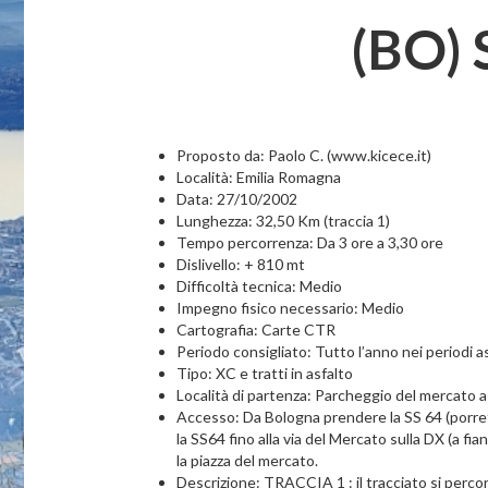
(BO) 
Proposto da: Paolo C. (www.kicece.it)
Località: Emilia Romagna
Data: 27/10/2002
Lunghezza: 32,50 Km (traccia 1)
Tempo percorrenza: Da 3 ore a 3,30 ore
Dislivello: + 810 mt
Difficoltà tecnica: Medio
Impegno fisico necessario: Medio
Cartografia: Carte CTR
Periodo consigliato: Tutto l’anno nei periodi a
Tipo: XC e tratti in asfalto
Località di partenza: Parcheggio del mercato 
Accesso: Da Bologna prendere la SS 64 (porret
la SS64 fino alla via del Mercato sulla DX (a fi
la piazza del mercato.
Descrizione: TRACCIA 1 : il tracciato si percor