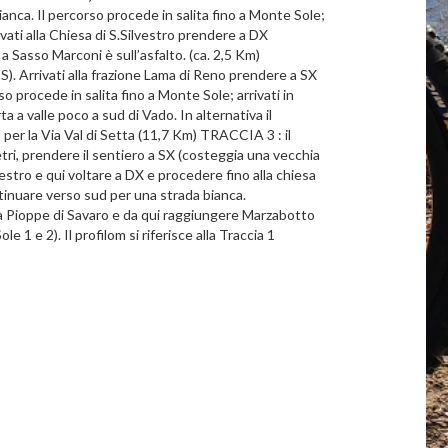
bianca. Il percorso procede in salita fino a Monte Sole;
rivati alla Chiesa di S.Silvestro prendere a DX
o a Sasso Marconi è sull’asfalto. (ca. 2,5 Km)
S). Arrivati alla frazione Lama di Reno prendere a SX
so procede in salita fino a Monte Sole; arrivati in
a a valle poco a sud di Vado. In alternativa il
o per la Via Val di Setta (11,7 Km) TRACCIA 3 : il
etri, prendere il sentiero a SX (costeggia una vecchia
vestro e qui voltare a DX e procedere fino alla chiesa
ontinuare verso sud per una strada bianca.
4 a Pioppe di Savaro e da qui raggiungere Marzabotto
e 1 e 2). Il profilom si riferisce alla Traccia 1