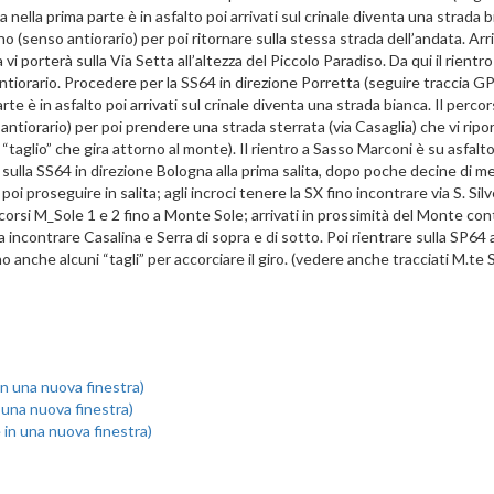
 nella prima parte è in asfalto poi arrivati sul crinale diventa una strada 
rno (senso antiorario) per poi ritornare sulla stessa strada dell’andata. Ar
 vi porterà sulla Via Setta all’altezza del Piccolo Paradiso. Da qui il rientr
ntiorario. Procedere per la SS64 in direzione Porretta (seguire traccia GP
rte è in asfalto poi arrivati sul crinale diventa una strada bianca. Il percor
antiorario) per poi prendere una strada sterrata (via Casaglia) che vi riport
“taglio” che gira attorno al monte). Il rientro a Sasso Marconi è su asfalt
e sulla SS64 in direzione Bologna alla prima salita, dopo poche decine di m
oi proseguire in salita; agli incroci tenere la SX fino incontrare via S. Sil
percorsi M_Sole 1 e 2 fino a Monte Sole; arrivati in prossimità del Monte c
 incontrare Casalina e Serra di sopra e di sotto. Poi rientrare sulla SP6
 anche alcuni “tagli” per accorciare il giro. (vedere anche tracciati M.te Sol
 in una nuova finestra)
n una nuova finestra)
e in una nuova finestra)