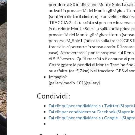
prendere a SX in direzione Monte Sole. La salita
arrivati in prossimità del Monte gli si gira atto
(sentiero dietro il cimitero) e un veloce discesa
TRACCIA 2 : il tracciato si percorre in senso a
in direzione Monte Sole. La salita nella prima pa
prossimità del Monte gli si gira attorno (senso 
percorso M_Sole1 (indicato sulla traccia GPS il 
tracciato si percorre in senso orario. Ritornar
casa). Attraversare il ponte sospeso sul Reno, p
di S. Silvestro . Qui il tracciato è comune ai 
Costeggiare le pendici di Monte Termine fino a
su asfalto. (ca. 5,7 km) Nel tracciato GPS vi sono
Immagini:
{gallery}medio-101{/gallery}
Condividi:
Fai clic qui per condividere su Twitter (Si apre
Fai clic per condividere su Facebook (Si apre i
Fai clic qui per condividere su Google+ (Si apr