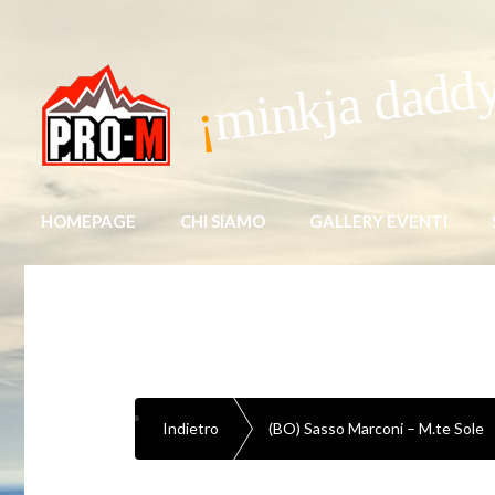
minkja dadd
HOMEPAGE
CHI SIAMO
GALLERY EVENTI
Indietro
(BO) Sasso Marconi – M.te Sole