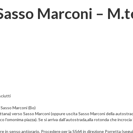
Sasso Marconi – M.t
sciutti
a Sasso Marconi (Bo)
tana) verso Sasso Marconi (oppure uscita Sasso Marconi della autostrada
anco l’omonima piazza). Se si arriva dall’autostrada,alla rotonda che incroc
re in senso antiorario. Procedere per la SS64 in direzione Porretta (seguir