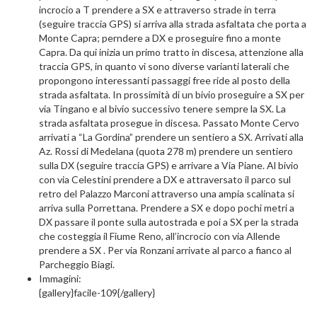
incrocio a T prendere a SX e attraverso strade in terra
(seguire traccia GPS) si arriva alla strada asfaltata che porta a
Monte Capra; perndere a DX e proseguire fino a monte
Capra. Da qui inizia un primo tratto in discesa, attenzione alla
traccia GPS, in quanto vi sono diverse varianti laterali che
propongono interessanti passaggi free ride al posto della
strada asfaltata. In prossimità di un bivio proseguire a SX per
via Tingano e al bivio successivo tenere sempre la SX. La
strada asfaltata prosegue in discesa. Passato Monte Cervo
arrivati a “La Gordina” prendere un sentiero a SX. Arrivati alla
Az. Rossi di Medelana (quota 278 m) prendere un sentiero
sulla DX (seguire traccia GPS) e arrivare a Via Piane. Al bivio
con via Celestini prendere a DX e attraversato il parco sul
retro del Palazzo Marconi attraverso una ampia scalinata si
arriva sulla Porrettana. Prendere a SX e dopo pochi metri a
DX passare il ponte sulla autostrada e poi a SX per la strada
che costeggia il Fiume Reno, all’incrocio con via Allende
prendere a SX . Per via Ronzani arrivate al parco a fianco al
Parcheggio Biagi.
Immagini:
{gallery}facile-109{/gallery}