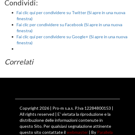
Condividi:
Fai clic qui per condividere su Twitter (Si apre in una nuova
finestra)
Fai clic per condividere su Facebook (Si apre in una nuova
finestra)
Fai clic qui per condividere su Google+ (Si apre in una nuova
finestra)
Correlati
Copyright 2026 | Pro-m s.a.s. P.Iva 12284800153 |
All rights reserved | E' vietata la riproduzione e la
distribuzione delle informazioni contenute in
questo Sito. Per qualsiasi segnalazione attinente
questo sito contattate il
webmaster
| By
Parallela