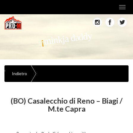
Toggl
navig
minkja daddy
Indietro
(BO) Casalecchio di Reno – Biagi /
M.te Capra