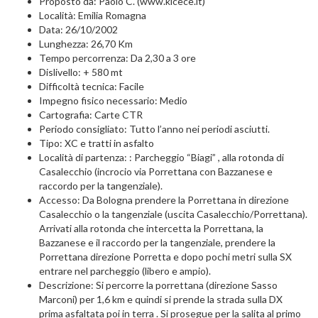
Proposto da: Paolo C. (www.kicece.it)
Località: Emilia Romagna
Data: 26/10/2002
Lunghezza: 26,70 Km
Tempo percorrenza: Da 2,30 a 3 ore
Dislivello: + 580 mt
Difficoltà tecnica: Facile
Impegno fisico necessario: Medio
Cartografia: Carte CTR
Periodo consigliato: Tutto l’anno nei periodi asciutti.
Tipo: XC e tratti in asfalto
Località di partenza: : Parcheggio “Biagi” , alla rotonda di
Casalecchio (incrocio via Porrettana con Bazzanese e
raccordo per la tangenziale).
Accesso: Da Bologna prendere la Porrettana in direzione
Casalecchio o la tangenziale (uscita Casalecchio/Porrettana).
Arrivati alla rotonda che intercetta la Porrettana, la
Bazzanese e il raccordo per la tangenziale, prendere la
Porrettana direzione Porretta e dopo pochi metri sulla SX
entrare nel parcheggio (libero e ampio).
Descrizione: Si percorre la porrettana (direzione Sasso
Marconi) per 1,6 km e quindi si prende la strada sulla DX
prima asfaltata poi in terra . Si prosegue per la salita al primo