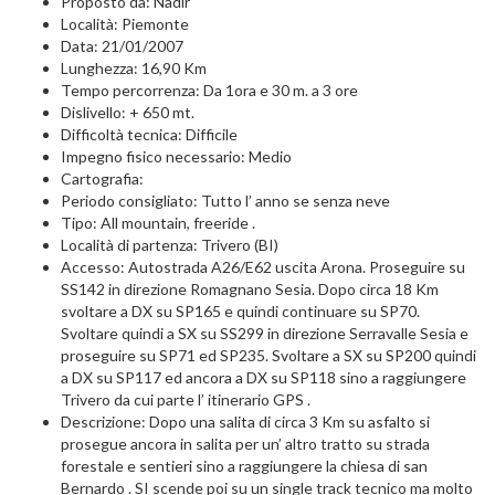
Proposto da: Nadir
Località: Piemonte
Data: 21/01/2007
Lunghezza: 16,90 Km
Tempo percorrenza: Da 1ora e 30 m. a 3 ore
Dislivello: + 650 mt.
Difficoltà tecnica: Difficile
Impegno fisico necessario: Medio
Cartografia:
Periodo consigliato: Tutto l’ anno se senza neve
Tipo: All mountain, freeride .
Località di partenza: Trivero (BI)
Accesso: Autostrada A26/E62 uscita Arona. Proseguire su
SS142 in direzione Romagnano Sesia. Dopo circa 18 Km
svoltare a DX su SP165 e quindi continuare su SP70.
Svoltare quindi a SX su SS299 in direzione Serravalle Sesia e
proseguire su SP71 ed SP235. Svoltare a SX su SP200 quindi
a DX su SP117 ed ancora a DX su SP118 sino a raggiungere
Trivero da cui parte l’ itinerario GPS .
Descrizione: Dopo una salita di circa 3 Km su asfalto si
prosegue ancora in salita per un’ altro tratto su strada
forestale e sentieri sino a raggiungere la chiesa di san
Bernardo . SI scende poi su un single track tecnico ma molto