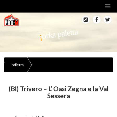
Toggl
navig
orka paletta
Indietro
(BI) Trivero – L’ Oasi Zegna e la Val
Sessera